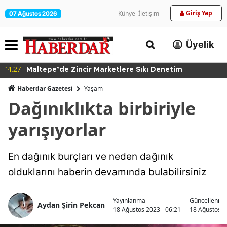
Giriş Yap
Künye
İletişim
07 Ağustos 2026
Üyelik
14:27
Maltepe’de Zincir Marketlere Sıkı Denetim
Haberdar Gazetesi
Yaşam
Dağınıklıkta birbiriyle
yarışıyorlar
En dağınık burçları ve neden dağınık
olduklarını haberin devamında bulabilirsiniz
Yayınlanma
Güncellenme
Aydan Şirin Pekcan
18 Ağustos 2023 - 06:21
18 Ağustos 2