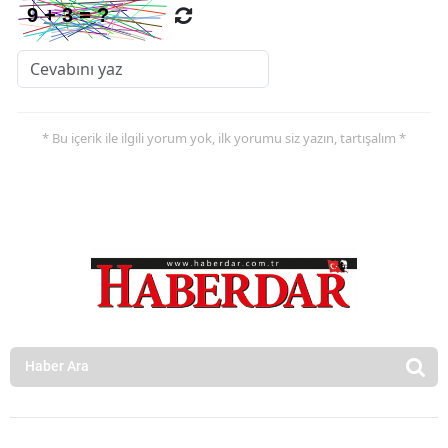
* Bu içerik ile ilgili yorum yok, ilk yorumu siz yazın, tartışalım *