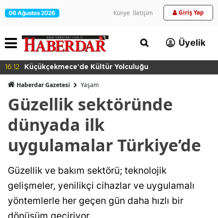
Giriş Yap
Künye
İletişim
06 Ağustos 2026
Üyelik
16:12
Küçükçekmece'de Kültür Yolculuğu
Haberdar Gazetesi
Yaşam
Güzellik sektöründe
dünyada ilk
uygulamalar Türkiye’de
Güzellik ve bakım sektörü; teknolojik
gelişmeler, yenilikçi cihazlar ve uygulamalı
yöntemlerle her geçen gün daha hızlı bir
dönüşüm geçiriyor.