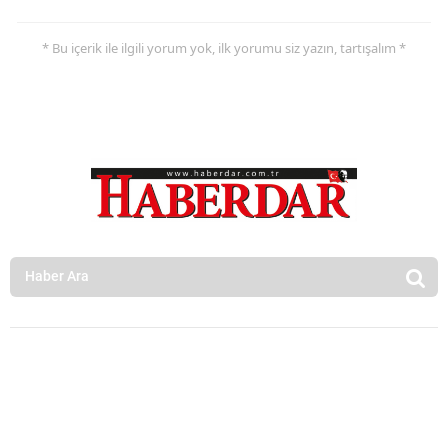
* Bu içerik ile ilgili yorum yok, ilk yorumu siz yazın, tartışalım *