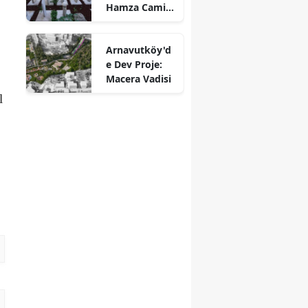
Hamza Camii
Haziresi
Restore Edildi
Arnavutköy'd
e Dev Proje:
Macera Vadisi
l