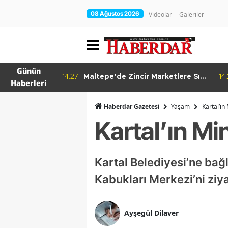
08 Ağustos 2026
Videolar
Galeriler
Günün
re Bitkisel
14:27
Maltepe’de Zincir Marketlere Sıkı
14
Haberleri
Denetim
Haberdar Gazetesi
Yaşam
Kartal’ın
Kartal’ın Mi
​Kartal Belediyesi’ne ba
Kabukları Merkezi’ni ziy
Ayşegül Dilaver