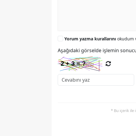
Yorum yazma kurallarını
okudum v
Aşağıdaki görselde işlemin sonucu
* Bu içerik ile