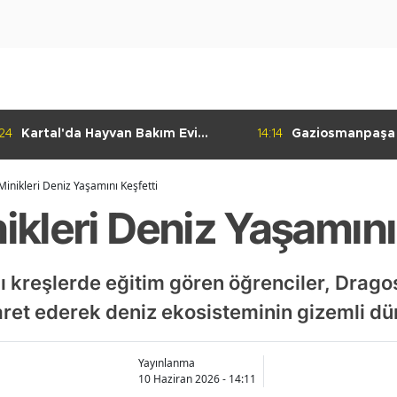
:24
Kartal'da Hayvan Bakım Evi
14:14
Gaziosmanpaşa
Çalışmaları Başladı
Kulübü'nden Gur
 Minikleri Deniz Yaşamını Keşfetti
nikleri Deniz Yaşamını
ğlı kreşlerde eğitim gören öğrenciler, Drag
aret ederek deniz ekosisteminin gizemli dün
Yayınlanma
10 Haziran 2026 - 14:11