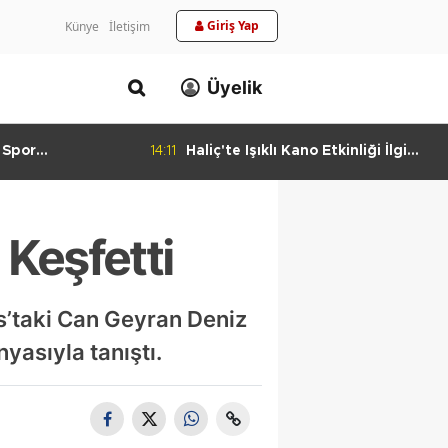
Giriş Yap
Künye
İletişim
Üyelik
 Spor
14:11
Haliç'te Işıklı Kano Etkinliği İlgi
urlandıran Başarı
Görüyor
 Keşfetti
os’taki Can Geyran Deniz
yasıyla tanıştı.