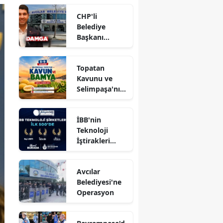
CHP'li
Belediye
Başkanı
hakkında
tahliye kararı
Topatan
Kavunu ve
Selimpaşa'nın
Meşhur
Bamyası
İBB'nin
Vatandaşlarla
Teknoloji
Buluşuyor
İştirakleri
Bilişim 500
Listesinde
Avcılar
Belediyesi'ne
Operasyon