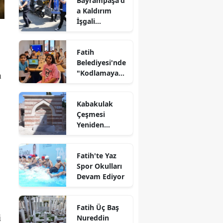
Bayrampaşa'd
a Kaldırım
İşgali
Denetimi
Fatih
Belediyesi'nde
"Kodlamaya
n
Yolculuk"
Atölyesi
Kabakulak
Çeşmesi
Yeniden
Suyuna
Kavuştu
Fatih'te Yaz
Spor Okulları
Devam Ediyor
Fatih Üç Baş
i
Nureddin