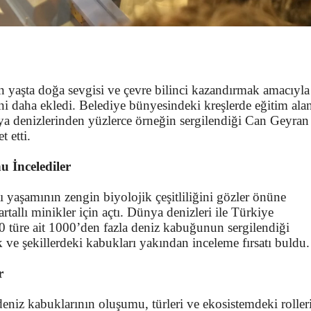
en yaşta doğa sevgisi ve çevre bilinci kazandırmak amacıyla
ini daha ekledi. Belediye bünyesindeki kreşlerde eğitim ala
ya denizlerinden yüzlerce örneğin sergilendiği Can Geyran
 etti.
 İncelediler
tı yaşamının zengin biyolojik çeşitliliğini gözler önüne
rtallı minikler için açtı. Dünya denizleri ile Türkiye
0 türe ait 1000’den fazla deniz kabuğunun sergilendiği
k ve şekillerdeki kabukları yakından inceleme fırsatı buldu.
r
deniz kabuklarının oluşumu, türleri ve ekosistemdeki roller