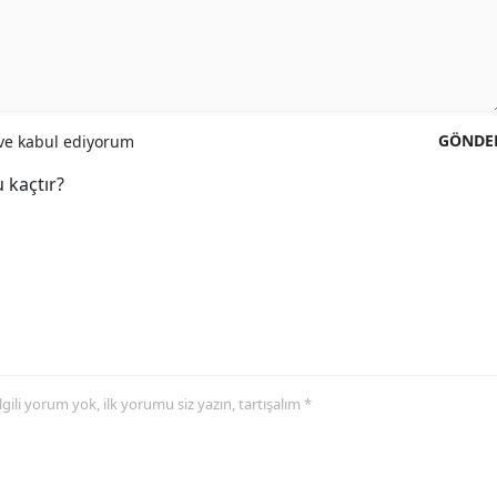
GÖNDE
e kabul ediyorum
 kaçtır?
 ilgili yorum yok, ilk yorumu siz yazın, tartışalım *