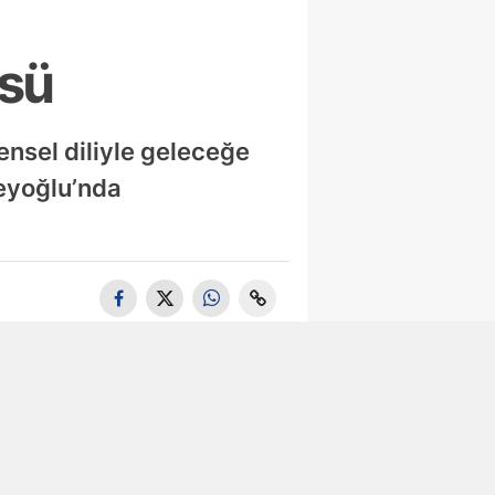
üsü
ensel diliyle geleceğe
Beyoğlu’nda
Tuzla'da 105
Bin Litre
Bitkisel Atık
Yağ Toplandı
Maltepe’de