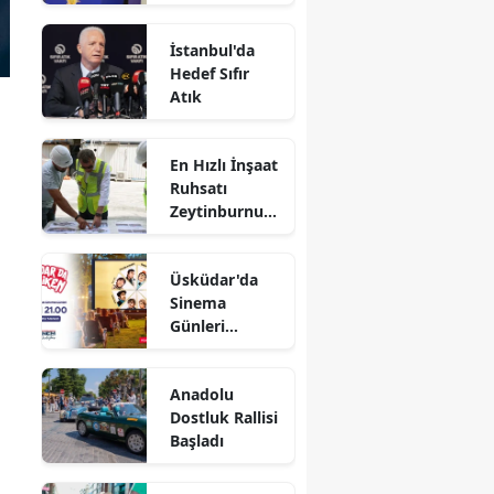
Yanıt
İstanbul'da
Hedef Sıfır
Atık
En Hızlı İnşaat
Ruhsatı
Zeytinburnu
Belediyesi'nde
Üsküdar'da
Sinema
Günleri
Başlıyor
Anadolu
Dostluk Rallisi
Başladı