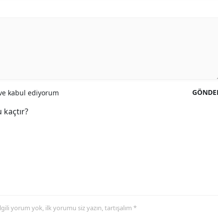
GÖNDE
e kabul ediyorum
 kaçtır?
 ilgili yorum yok, ilk yorumu siz yazın, tartışalım *