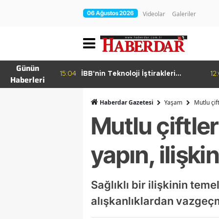
06 Ağustos 2026
Videolar
Galeriler
Günün
15:04
İBB'nin Teknoloji İştirakleri
12
Haberleri
hur Bamyası
Bilişim 500 Listesinde
şuyor
Haberdar Gazetesi
Yaşam
Mutlu çift
Mutlu çiftler
yapın, ilişki
Sağlıklı bir ilişkinin teme
alışkanlıklardan vazgeç