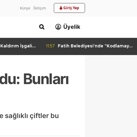
Giriş Yap
Künye
İletişim
Üyelik
aldırım İşgali
11:57
Fatih Belediyesi'nde "Kodlamaya
Yolculuk" Atölyesi
ldu: Bunları
e sağlıklı çiftler bu