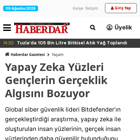
Giriş Yap
Künye
İletişim
09 Ağustos 2026
Üyelik
14:30
Tuzla'da 105 Bin Litre Bitkisel Atık Yağ Toplandı
Haberdar Gazetesi
Yaşam
Yapay Zeka Yüzleri
Gençlerin Gerçeklik
Algısını Bozuyor
Global siber güvenlik lideri Bitdefender’ın
gerçekleştirdiği araştırma, yapay zeka ile
oluşturulan insan yüzlerinin, gerçek insan
yüzlerinden daha güvenilir bulunduğunu