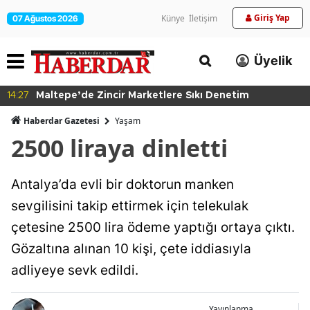
Giriş Yap
Künye
İletişim
07 Ağustos 2026
Üyelik
14:27
Maltepe’de Zincir Marketlere Sıkı Denetim
Haberdar Gazetesi
Yaşam
2500 liraya dinletti
Antalya’da evli bir doktorun manken
sevgilisini takip ettirmek için telekulak
çetesine 2500 lira ödeme yaptığı ortaya çıktı.
Gözaltına alınan 10 kişi, çete iddiasıyla
adliyeye sevk edildi.
Yayınlanma