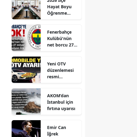
2026 İlçe
Hayat Boyu
Öğrenme
Komisyonu
Toplantısı
Fenerbahçe
Gerçekleştirild
Kulübü'nün
i
net borcu 27
milyar 961
milyon lira
Yeni OTV
düzenlemesi
resmi
gazetede
yayınlandı
AKOM’dan
İstanbul için
fırtına uyarısı
Emir Can
İğrek