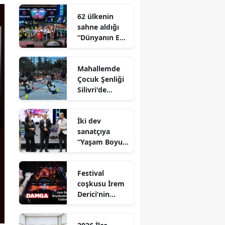
62 ülkenin
sahne aldığı
“Dünyanın En
İyi Festivali”
görkemli bir
Mahallemde
finalle sona
Çocuk Şenliği
erdi
Silivri'de
Coşkuyla
Gerçekleştirild
İki dev
i
sanatçıya
“Yaşam Boyu
Onur Ödülü’’
ödülü
Festival
coşkusu İrem
Derici’nin
şarkılarıyla
zirveye taşındı