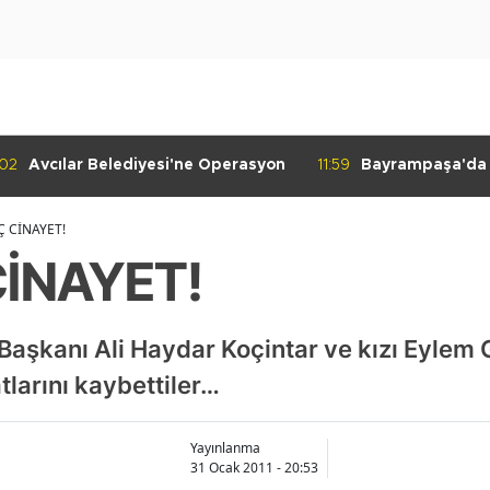
:02
Avcılar Belediyesi'ne Operasyon
11:59
Bayrampaşa'da K
Denetimi
 CİNAYET!
İNAYET!
e Başkanı Ali Haydar Koçintar ve kızı Eylem
tlarını kaybettiler…
Yayınlanma
31 Ocak 2011 - 20:53