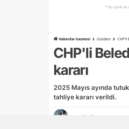
* Bu içerik ile
Haberdar Gazetesi
Gündem
CHP'li 
CHP'li Beled
kararı
2025 Mayıs ayında tutuk
tahliye kararı verildi.
Ayşegül Dilaver