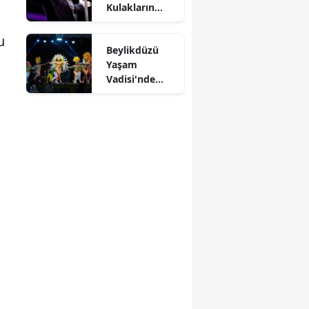
Kulakların
Pasını Sildi
u
Beylikdüzü
Yaşam
Vadisi'nde
Kültürlerin
Dansı