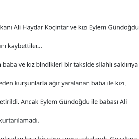
aşkanı Ali Haydar Koçintar ve kızı Eylem Gündoğdu
ını kaybettiler…
baba ve kız bindikleri bir takside silahlı saldırıya
eden kurşunlarla ağır yaralanan baba ile kızı,
etirildi. Ancak Eylem Gündoğdu ile babası Ali
urtarılamadı.
olaydan kısa bir süre sonra yakalandı. Gözaltına