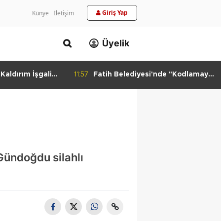
Giriş Yap
Künye
İletişim
Üyelik
aldırım İşgali
11:57
Fatih Belediyesi'nde "Kodlamaya
Yolculuk" Atölyesi
 Gündoğdu silahlı