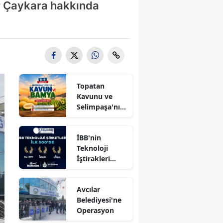
r Çaykara hakkında
Topatan
Kavunu ve
Selimpaşa'nın
Meşhur
Bamyası
İBB'nin
Vatandaşlarla
Teknoloji
Buluşuyor
İştirakleri
Bilişim 500
Listesinde
Avcılar
Belediyesi'ne
Operasyon