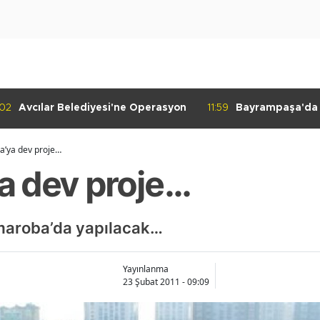
:02
Avcılar Belediyesi'ne Operasyon
11:59
Bayrampaşa'da K
Denetimi
’ya dev proje…
a dev proje…
maroba’da yapılacak…
Yayınlanma
23 Şubat 2011 - 09:09