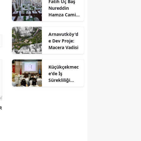
Fatih Üç Baş
Nureddin
Hamza Camii
Haziresi
Restore Edildi
Arnavutköy'd
e Dev Proje:
Macera Vadisi
Küçükçekmec
e'de İş
Sürekliliği
Yönetim
Sistemi
Eğitimi
R