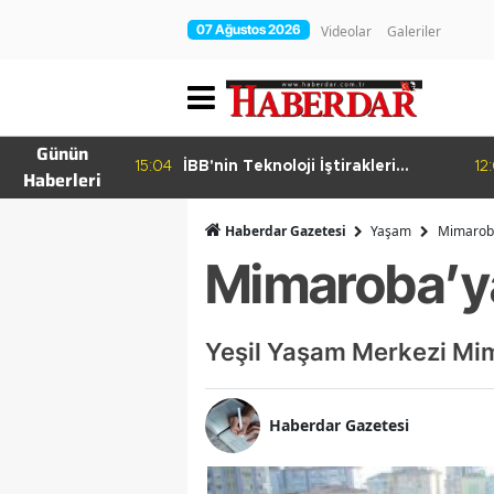
07 Ağustos 2026
Videolar
Galeriler
Günün
15:04
İBB'nin Teknoloji İştirakleri
12
Haberleri
hur Bamyası
Bilişim 500 Listesinde
şuyor
Haberdar Gazetesi
Yaşam
Mimaroba
Mimaroba’y
Yeşil Yaşam Merkezi Mi
Haberdar Gazetesi