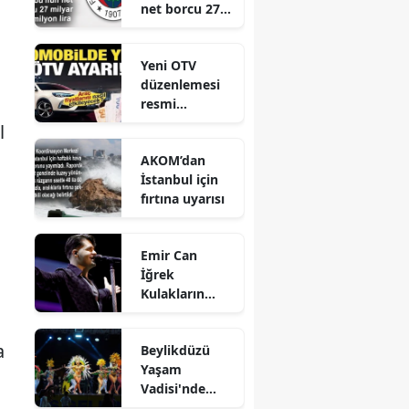
net borcu 27
milyar 961
milyon lira
Yeni OTV
düzenlemesi
resmi
gazetede
l
yayınlandı
AKOM’dan
İstanbul için
fırtına uyarısı
Emir Can
İğrek
Kulakların
Pasını Sildi
a
Beylikdüzü
Yaşam
Vadisi'nde
Kültürlerin