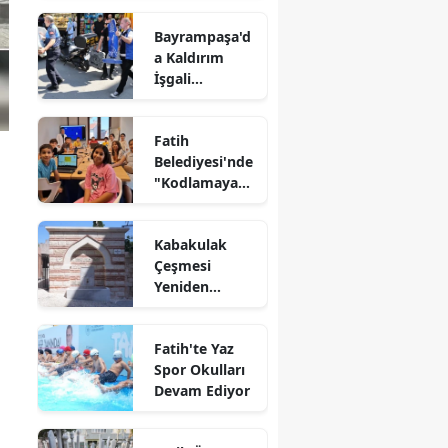
Bayrampaşa'd
a Kaldırım
İşgali
Denetimi
Fatih
Belediyesi'nde
"Kodlamaya
Yolculuk"
Atölyesi
Kabakulak
Çeşmesi
Yeniden
Suyuna
Kavuştu
Fatih'te Yaz
Spor Okulları
Devam Ediyor