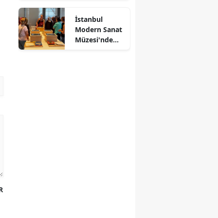
Dansı
İstanbul
Modern Sanat
Müzesi'nde
Kağıtlar
Sanata
Dönüşüyor
R