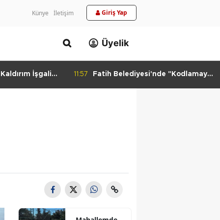
Giriş Yap
Künye
İletişim
Üyelik
aldırım İşgali
11:57
Fatih Belediyesi'nde "Kodlamaya
Yolculuk" Atölyesi
Mahallemde