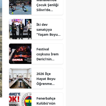
Çocuk Şenliği
Silivri'de
Coşkuyla
Gerçekleştirild
İki dev
i
sanatçıya
“Yaşam Boyu
Onur Ödülü’’
ödülü
Festival
coşkusu İrem
Derici’nin
şarkılarıyla
zirveye taşındı
2026 İlçe
Hayat Boyu
Öğrenme
Komisyonu
Toplantısı
Fenerbahçe
Gerçekleştirild
Kulübü'nün
i