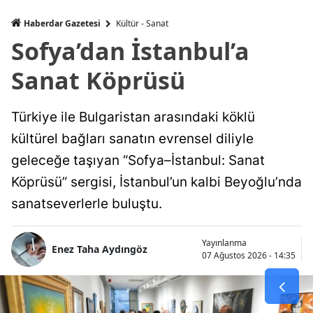
Haberdar Gazetesi
Kültür - Sanat
Sofya’dan İstanbul’a
Sanat Köprüsü
Türkiye ile Bulgaristan arasındaki köklü
kültürel bağları sanatın evrensel diliyle
geleceğe taşıyan “Sofya–İstanbul: Sanat
Köprüsü” sergisi, İstanbul’un kalbi Beyoğlu’nda
sanatseverlerle buluştu.
Yayınlanma
Enez Taha Aydıngöz
07 Ağustos 2026 - 14:35