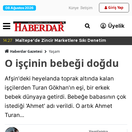
Giriş Yap
Künye
İletişim
08 Ağustos 2026
Üyelik
14:27
Maltepe’de Zincir Marketlere Sıkı Denetim
Haberdar Gazetesi
Yaşam
O işçinin bebeği doğdu
Afşin'deki heyelanda toprak altında kalan
işçilerden Turan Gökhan'ın eşi, bir erkek
bebek dünyaya getirdi. Bebeğe babasının çok
istediği 'Ahmet' adı verildi. O artık Ahmet
Turan...
Yayınlanma