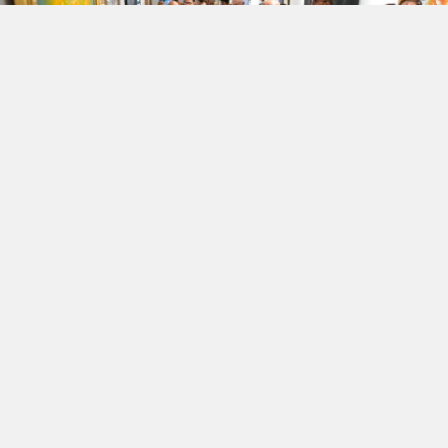
İki komşu ülke, Türkiye ve Bulgaristan’ın
ortak tarihsel ve kültürel mirasını sanatla bir
araya getiren “Sofya–İstanbul: Sanat
Köprüsü | Bulgaristan’la Bağlantılı Türk
Kökenli Sanatçıların Yapıtları” sergisi,
Beyoğlu Belediyesi’nin ev sahipliğinde
ziyarete açıldı. İstiklal Sanat Galerisi’nde