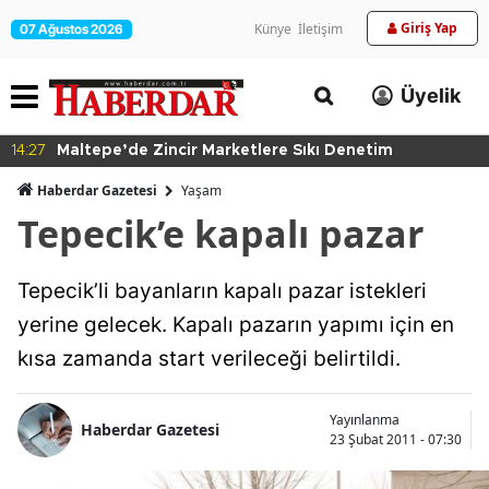
Giriş Yap
Künye
İletişim
07 Ağustos 2026
Üyelik
14:27
Maltepe’de Zincir Marketlere Sıkı Denetim
Haberdar Gazetesi
Yaşam
Tepecik’e kapalı pazar
Tepecik’li bayanların kapalı pazar istekleri
yerine gelecek. Kapalı pazarın yapımı için en
kısa zamanda start verileceği belirtildi.
Yayınlanma
Haberdar Gazetesi
23 Şubat 2011 - 07:30