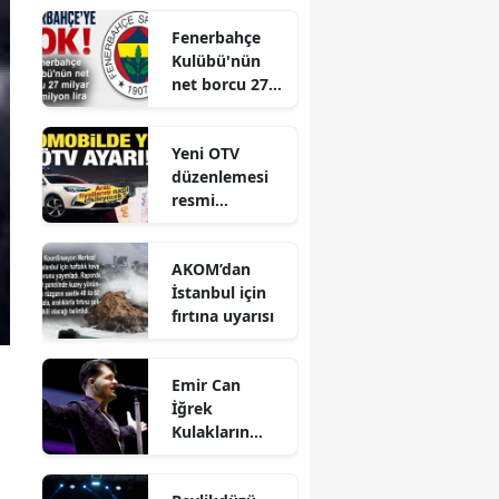
Toplantısı
Fenerbahçe
Gerçekleştirild
Kulübü'nün
i
net borcu 27
milyar 961
milyon lira
Yeni OTV
düzenlemesi
resmi
gazetede
yayınlandı
AKOM’dan
İstanbul için
fırtına uyarısı
Emir Can
İğrek
Kulakların
Pasını Sildi