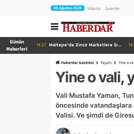
08 Ağustos 2026
Videolar
Galeriler
Günün
re Bitkisel
14:27
Maltepe’de Zincir Marketlere Sıkı
14
Haberleri
Denetim
Haberdar Gazetesi
Yaşam
Yine o va
Yine o vali,
Vali Mustafa Yaman, Tunc
öncesinde vatandaşlara 
Valisi. Ve şimdi de Gire