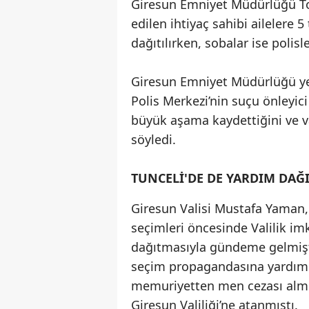
Giresun Emniyet Müdürlüğü Top
edilen ihtiyaç sahibi ailelere 
dağıtılırken, sobalar ise polisl
Giresun Emniyet Müdürlüğü yet
Polis Merkezi’nin suçu önleyi
büyük aşama kaydettiğini ve 
söyledi.
TUNCELİ'DE DE YARDIM DAĞ
Giresun Valisi Mustafa Yaman, 
seçimleri öncesinde Valilik im
dağıtmasıyla gündeme gelmişti.
seçim propagandasına yardım e
memuriyetten men cezası almı
Giresun Valiliği’ne atanmıştı.