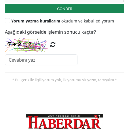
GÖNDER
Yorum yazma kurallarını
okudum ve kabul ediyorum
Aşağıdaki görselde işlemin sonucu kaçtır?
* Bu içerik ile ilgili yorum yok, ilk yorumu siz yazın, tartışalım *