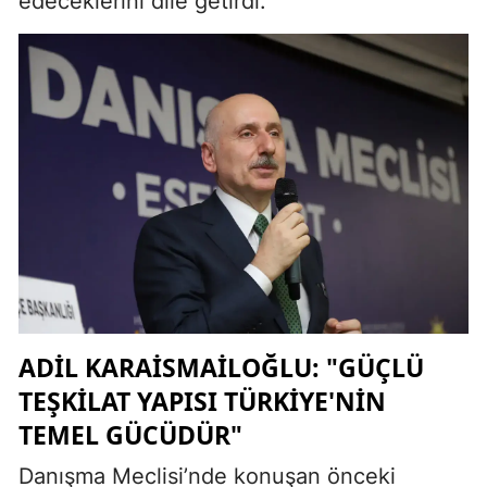
edeceklerini dile getirdi.
ADIL KARAISMAILOĞLU: "GÜÇLÜ
TEŞKILAT YAPISI TÜRKIYE'NIN
TEMEL GÜCÜDÜR"
Danışma Meclisi’nde konuşan önceki