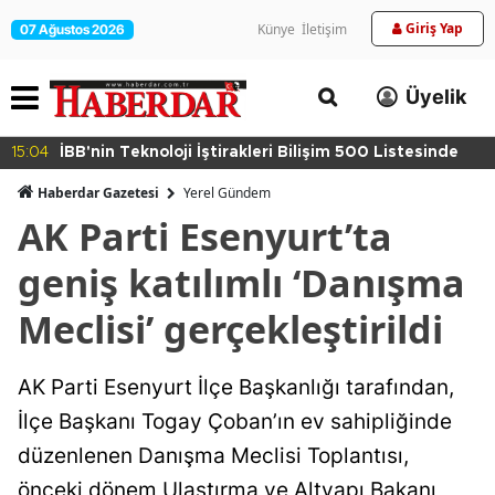
Giriş Yap
Künye
İletişim
07 Ağustos 2026
Üyelik
15:04
İBB'nin Teknoloji İştirakleri Bilişim 500 Listesinde
Haberdar Gazetesi
Yerel Gündem
AK Parti Esenyurt’ta
geniş katılımlı ‘Danışma
Meclisi’ gerçekleştirildi
AK Parti Esenyurt İlçe Başkanlığı tarafından,
İlçe Başkanı Togay Çoban’ın ev sahipliğinde
düzenlenen Danışma Meclisi Toplantısı,
önceki dönem Ulaştırma ve Altyapı Bakanı