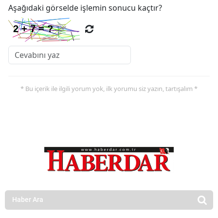
Aşağıdaki görselde işlemin sonucu kaçtır?
* Bu içerik ile ilgili yorum yok, ilk yorumu siz yazın, tartışalım *