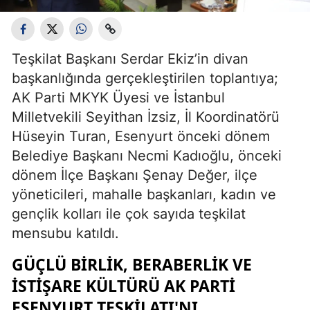
Teşkilat Başkanı Serdar Ekiz’in divan
başkanlığında gerçekleştirilen toplantıya;
AK Parti MKYK Üyesi ve İstanbul
Milletvekili Seyithan İzsiz, İl Koordinatörü
Hüseyin Turan, Esenyurt önceki dönem
Belediye Başkanı Necmi Kadıoğlu, önceki
dönem İlçe Başkanı Şenay Değer, ilçe
yöneticileri, mahalle başkanları, kadın ve
gençlik kolları ile çok sayıda teşkilat
mensubu katıldı.
GÜÇLÜ BIRLIK, BERABERLIK VE
İSTIŞARE KÜLTÜRÜ AK PARTI
ESENYURT TEŞKILATI'NI