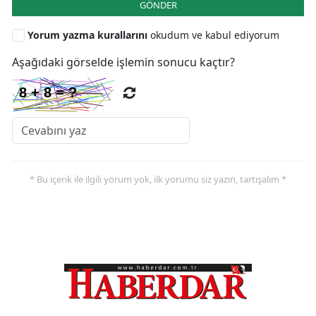
GÖNDER
Yorum yazma kurallarını
okudum ve kabul ediyorum
Aşağıdaki görselde işlemin sonucu kaçtır?
* Bu içerik ile ilgili yorum yok, ilk yorumu siz yazın, tartışalım *