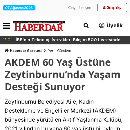
Giriş Yap
Künye
İletişim
07 Ağustos 2026
Üyelik
15:04
İBB'nin Teknoloji İştirakleri Bilişim 500 Listesinde
Haberdar Gazetesi
Yerel Gündem
AKDEM 60 Yaş Üstüne
Zeytinburnu’nda Yaşam
Desteği Sunuyor
Zeytinburnu Belediyesi Aile, Kadın
Destekleme ve Engelliler Merkezi (AKDEM)
bünyesinde yürütülen Aktif Yaşlanma Kulübü,
2021 yılından bu yana 60 yaş üstü bireylerin