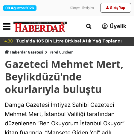
Giriş Yap
Künye
İletişim
09 Ağustos 2026
Üyelik
14:30
Tuzla'da 105 Bin Litre Bitkisel Atık Yağ Toplandı
Haberdar Gazetesi
Yerel Gündem
Gazeteci Mehmet Mert,
Beylikdüzü'nde
okurlarıyla buluştu
Damga Gazetesi İmtiyaz Sahibi Gazeteci
Mehmet Mert, İstanbul Valiliği tarafından
düzenlenen “Ben Okuyorum İstanbul Okuyor”
kitap fuarında, “Manşete Giden Yol” adlı