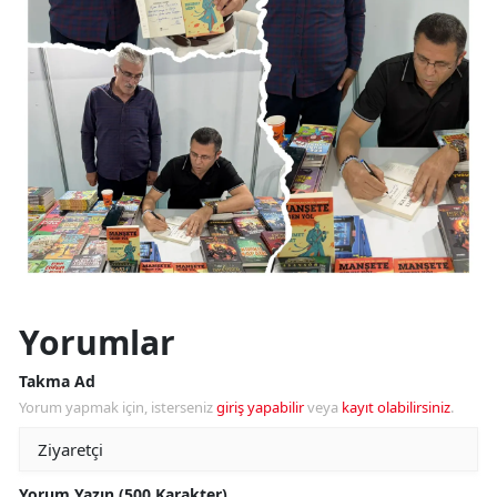
Yorumlar
Takma Ad
Yorum yapmak için, isterseniz
giriş yapabilir
veya
kayıt olabilirsiniz
.
Yorum Yazın (500 Karakter)