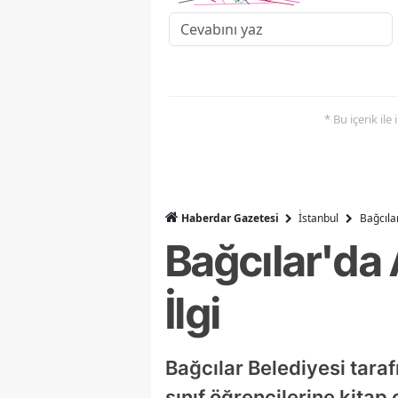
* Bu içerik ile
Haberdar Gazetesi
İ̇stanbul
Bağcıla
Bağcılar'da
İlgi
Bağcılar Belediyesi taraf
sınıf öğrencilerine kita