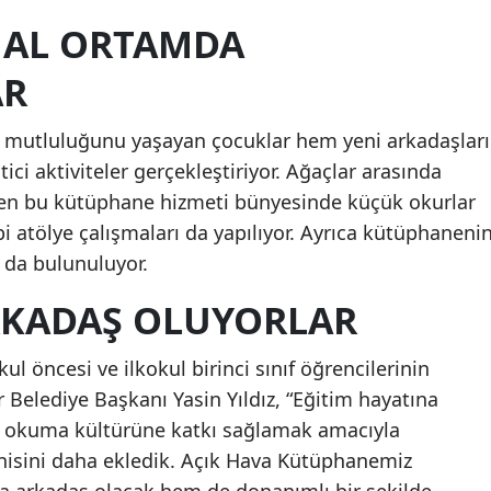
AL ORTAMDA
AR
n mutluluğunu yaşayan çocuklar hem yeni arkadaşları
ici aktiviteler gerçekleştiriyor. Ağaçlar arasında
en bu kütüphane hizmeti bünyesinde küçük okurlar
bi atölye çalışmaları da yapılıyor. Ayrıca kütüphaneni
 da bulunuluyor.
RKADAŞ OLUYORLAR
l öncesi ve ilkokul birinci sınıf öğrencilerinin
r Belediye Başkanı Yasin Yıldız, “Eğitim hayatına
a okuma kültürüne katkı sağlamak amacıyla
yenisini daha ekledik. Açık Hava Kütüphanemiz
a arkadaş olacak hem de donanımlı bir şekilde