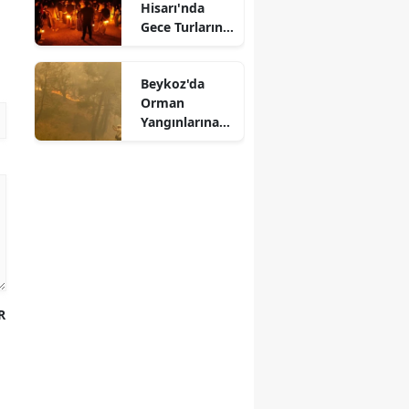
Hisarı'nda
Gece Turlarına
Yoğun İlgi
Beykoz'da
Orman
Yangınlarına
Karşı
Seferberlik
Başlatıldı
R