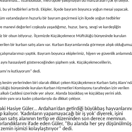
ovalanması… İstanbullular, metropole yakışmayan bu manzaraları çok iyi biliyor.
, bu yıl tedbirleri artırdı. Ekipler, ilçede bayram boyunca yoğun mesai yapacak.
m vatandaşların huzurlu bir bayram geçirmesi için ilçede yoğun tedbirler
ve manevi değerleri coşkuyla yaşadığımız, huzur, barış, sevgi ve kardeşliğin
miz bir olsun istiyoruz. İlçemizde Küçükçekmece Müftülüğü bünyesinde kurulan
erilen bir kurban satış alanı var. Kurban Bayramlarında görmeye alışık olduğumu
 çalışmalarımızı yaptık. Bayram boyunca ekiplerimiz, hijyen ve güvenlik anlamınd
 aynı hassasiyeti göstereceğinden şüphem yok. Küçükçekmecelilerin,
ramı’nı kutluyorum” dedi.
ış kesim yerlerinden biri olarak dikkat çeken Küçükçekmece Kurban Satış Alanı’nd
tülüğü bünyesinde kurulan Kurban Hizmetleri Komisyonu tarafından izin verilen
lkalı Caddesi üzerinde yer alıyor. Alanda büyükbaş ve küçükbaş yerini aldı.
nin yanı sıra kadın çobanlarıyla da dikkat çekiyor.
aki Hasiye Güler… Ardahan’dan getirdiği büyükbaş hayvanlarını
p kalıyor. ‘Kadınların yapamayacağı bir iş yok’ diyerek, işini
urban satış alanının tertip ve düzeninden son derece memnun.
orlandıklarını ifade eden Güler, “Bu alanda her şey düşünülmüş
zemin işimizi kolaylaştırıyor” dedi.