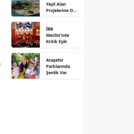
Yeşil Alan
Projelerine Oy
Verdi
İBB
Meclisi'nde
Kritik Eşik
Ataşehir
n
Parklarında
Şenlik Var