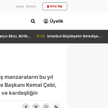
Giriş Yap
Künye
İletişim
Üyelik
lçın Ekici, Birlikte
16:08
İstanbul Büyükşehir Belediye
keti'nde
Başkan Vekili Nuri Aslan’dan
Bulundu
Silivri Belediyesine Ziyaret
 manzaraların bu yıl
ye Başkanı Kemal Çebi,
 ve kardeşliğin