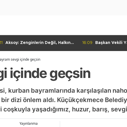
11
Aksoy: Zenginlerin Değil, Halkın
16:09
Başkan Vekili Ya
Dediği Olacak!
Dayanışma Mar
İncelemelerde 
ayram sevgi içinde geçsin
i içinde geçsin
, kurban bayramlarında karşılaşılan nahoş
 bir dizi önlem aldı. Küçükçekmece Beledi
i coşkuyla yaşadığımız, huzur, barış, sevgi
Yayınlanma