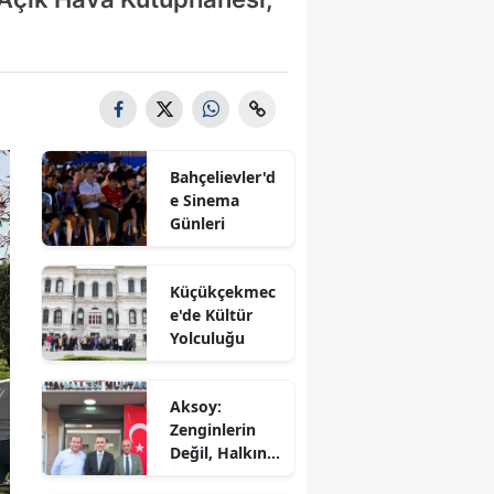
Bahçelievler'd
e Sinema
Günleri
Küçükçekmec
e'de Kültür
Yolculuğu
Aksoy:
Zenginlerin
Değil, Halkın
Dediği Olacak!