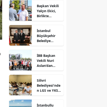
Başkan Vekili
Yalçın Ekici,
Birlikte
Dayanışma
Marketi'nde
İstanbul
İncelemelerde
Büyükşehir
Bulundu
Belediye
Başkan Vekili
Nuri Aslan’dan
a
İBB Başkan
Silivri
Vekili Nuri
Belediyesine
Aslan’dan
Ziyaret
Silivri’de
Devam Eden
Silivri
Çalışmalara
Belediyesi'nde
Yakın Takip
n LGS ve YKS
Adaylarına
Ücretsiz
İstanbullu
Eğitim Desteği