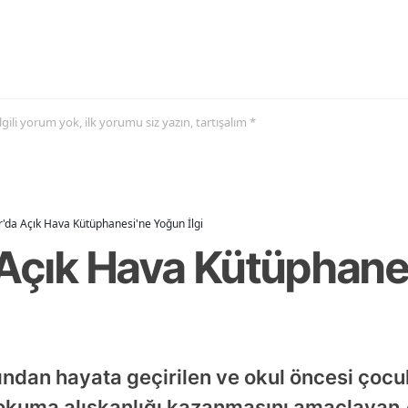
 ilgili yorum yok, ilk yorumu siz yazın, tartışalım *
r'da Açık Hava Kütüphanesi'ne Yoğun İlgi
 Açık Hava Kütüphan
ından hayata geçirilen ve okul öncesi çocukl
p okuma alışkanlığı kazanmasını amaçlayan