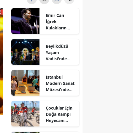
Emir Can
İğrek
Kulakların
Pasını Sildi
Beylikdüzü
Yaşam
Vadisi'nde
Kültürlerin
Dansı
İstanbul
Modern Sanat
Müzesi'nde
Kağıtlar
Sanata
Çocuklar İçin
Dönüşüyor
Doğa Kampı
Heyecanı
Devam Ediyor