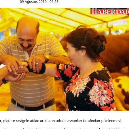
09 Ağustos 2019 - 06:28
ı, çöplere rastgele atılan artıkların sokak hayvanları tarafından çekelenmesi,