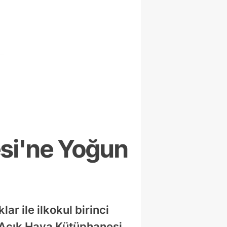
esi'ne Yoğun
ar ile ilkokul birinci
 Açık Hava Kütüphanesi,