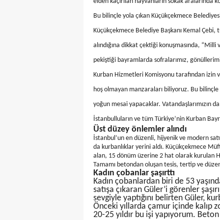
elden kaçırılan hayvanların sokak aralarında k
Bu bilinçle yola çıkan Küçükçekmece Belediyesi
Küçükçekmece Belediye Başkanı Kemal Çebi, tü
alındığına dikkat çektiği konuşmasında, “Milli 
pekiştiği bayramlarda sofralarımız, gönülleri
Kurban Hizmetleri Komisyonu tarafından izin v
hoş olmayan manzaraları biliyoruz. Bu bilinçle
yoğun mesai yapacaklar. Vatandaşlarımızın da
İstanbulluların ve tüm Türkiye’nin Kurban Bay
Üst düzey önlemler alındı
İstanbul’un en düzenli, hijyenik ve modern sat
da kurbanlıklar yerini aldı. Küçükçekmece Müf
alan, 15 dönüm üzerine 2 hat olarak kurulan Ha
Tamamı betondan oluşan tesis, tertip ve düzeni
Kadın çobanlar şaşırttı
Kadın çobanlardan biri de 53 yaşınd
satışa çıkaran Güler’i görenler şaşırı
sevgiyle yaptığını belirten Güler, k
Önceki yıllarda çamur içinde kalıp z
20-25 yıldır bu işi yapıyorum. Beton 