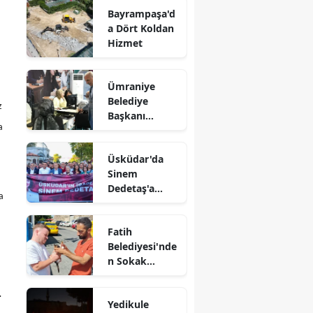
Bayrampaşa'd
a Dört Koldan
Hizmet
Ümraniye
Belediye
z
Başkanı
a
Yıldırım
Gençlerle Bir
Üsküdar'da
Araya Geldi
Sinem
Dedetaş'a
a
Destek
Yürüyüşü
Fatih
Belediyesi'nde
n Sokak
Hayvanlarına
Koruyucu Aile
.
Yedikule
Modeli