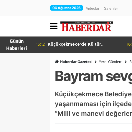
06 Ağustos 2026
Videolar
Galeriler
Günün
ema Günleri
16:12
Küçükçekmece'de Kültür
16:
Haberleri
Yolculuğu
Haberdar Gazetesi
Yerel Gündem
B
Bayram sevg
Küçükçekmece Belediyesi
yaşanmaması için ilçede
“Milli ve manevi değerler