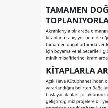
TAMAMEN DOĞ
TOPLANIYORL
Akranlarıyla bir arada olmanı
kitaplarla tanışıyor hem de eğit
tamamen doğal ortamda veril
için boyama ve el becerileri gi
minik misafirlerine ikramlarda
KITAPLARLA A
Açık Hava Kütüphanesi’nden oku
yararlandığını belirten Bağcıla
başlayacak olan çocuklarımız
geliştirdiğimiz projelere bir 
sayesinde çocuklar hem kitapl