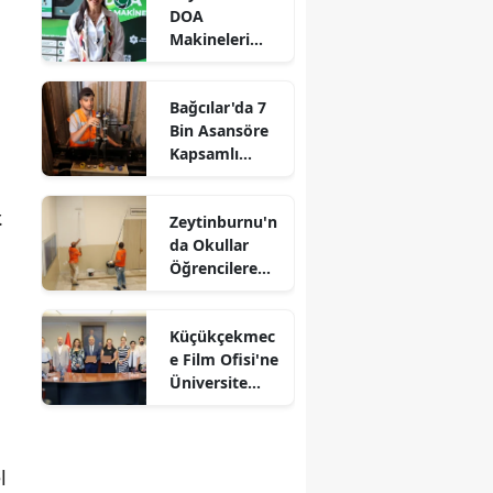
DOA
Makineleri
Yaygınlaşıyor
Bağcılar'da 7
Bin Asansöre
Kapsamlı
Denetim
.
Zeytinburnu'n
da Okullar
Öğrencilere
Hazırlanıyor
Küçükçekmec
e Film Ofisi'ne
Üniversite
Desteği
l