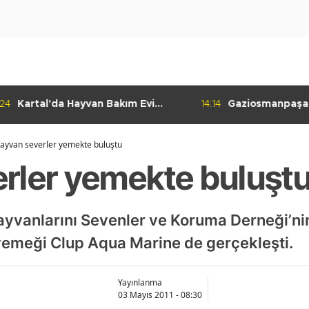
:24
Kartal'da Hayvan Bakım Evi
14:14
Gaziosmanpaşa
Çalışmaları Başladı
Kulübü'nden Gur
ayvan severler yemekte buluştu
rler yemekte buluşt
anlarını Sevenler ve Koruma Derneği’nin
emeği Clup Aqua Marine de gerçekleşti.
Yayınlanma
03 Mayıs 2011 - 08:30