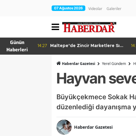
07 Ağustos 2026
Videolar
Galeriler
Günün
re Bitkisel
14:27
Maltepe’de Zincir Marketlere Sıkı
14
Haberleri
Denetim
Haberdar Gazetesi
Yerel Gündem
H
Hayvan seve
Büyükçekmece Sokak Hayv
düzenlediği dayanışma y
Haberdar Gazetesi