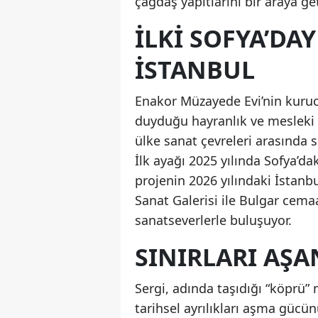
çağdaş yapıtlarını bir araya get
İLKİ SOFYA’DAY
İSTANBUL
Enakor Müzayede Evi’nin kuruc
duyduğu hayranlık ve mesleki 
ülke sanat çevreleri arasında s
İlk ayağı 2025 yılında Sofya’dak
projenin 2026 yılındaki İstanbu
Sanat Galerisi ile Bulgar cemaat
sanatseverlerle buluşuyor.
SINIRLARI AŞA
Sergi, adında taşıdığı “köprü” m
tarihsel ayrılıkları aşma gücü