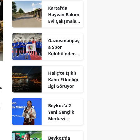
Kartal'da
Hayvan Bakım
Evi Çalışmaları
Başladı
Gaziosmanpaş
a Spor
Kulübü'nden
Gururlandıran
Başarı
Haliç'te Işıklı
Kano Etkinliği
İlgi Görüyor
e
u
Beykoz'a 2
Yeni Gençlik
Merkezi
Müjdesi
Beykoz'da