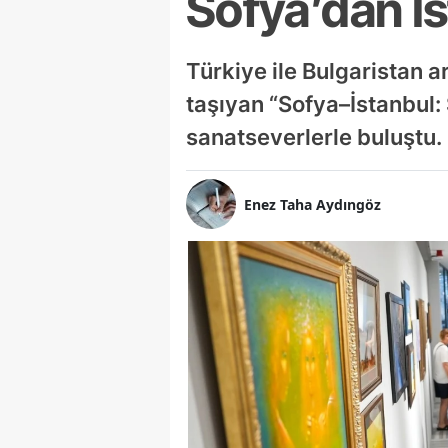
Sofya’dan İ
Türkiye ile Bulgaristan a
taşıyan “Sofya–İstanbul:
sanatseverlerle buluştu.
Enez Taha Aydıngöz