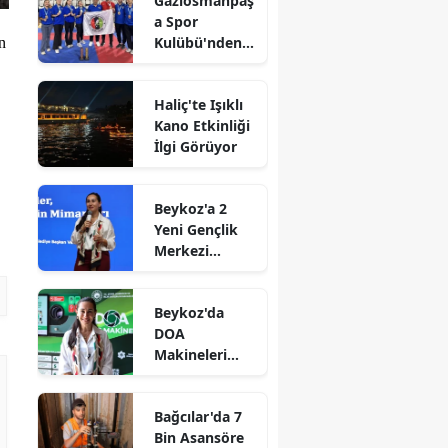
Gaziosmanpaş
a Spor
Kulübü'nden
n
Gururlandıran
Başarı
Haliç'te Işıklı
Kano Etkinliği
İlgi Görüyor
Beykoz'a 2
Yeni Gençlik
Merkezi
Müjdesi
Beykoz'da
DOA
Makineleri
Yaygınlaşıyor
Bağcılar'da 7
Bin Asansöre