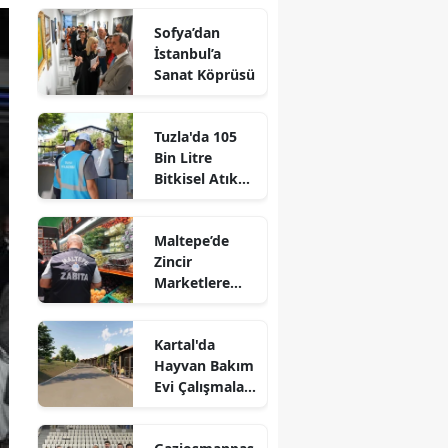
Sofya’dan
İstanbul’a
Sanat Köprüsü
Tuzla'da 105
Bin Litre
Bitkisel Atık
Yağ Toplandı
Maltepe’de
Zincir
Marketlere
Sıkı Denetim
Kartal'da
Hayvan Bakım
Evi Çalışmaları
Başladı