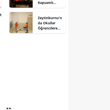
Kapsamlı
Denetim
R
Zeytinburnu'n
da Okullar
Öğrencilere
Hazırlanıyor