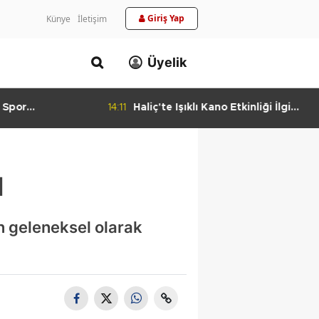
Giriş Yap
Künye
İletişim
Üyelik
 Spor
14:11
Haliç'te Işıklı Kano Etkinliği İlgi
urlandıran Başarı
Görüyor
u
 geleneksel olarak