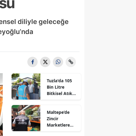
üsü
ensel diliyle geleceğe
Beyoğlu’nda
Tuzla'da 105
Bin Litre
Bitkisel Atık
Yağ Toplandı
Maltepe’de
Zincir
Marketlere
Sıkı Denetim