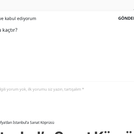
GÖNDE
e kabul ediyorum
 kaçtır?
 ilgili yorum yok, ilk yorumu siz yazın, tartışalım *
fya’dan İstanbul’a Sanat Köprüsü