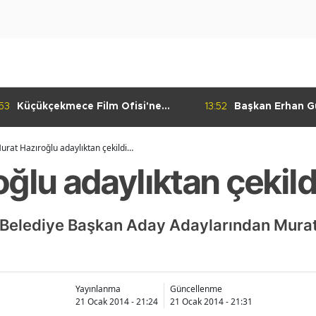
:53
Küçükçekmece Film Ofisi'ne
13:52
Başkan Erhan Gü
Üniversite Desteği
Günü'nde Vatan
urat Hazıroğlu adaylıktan çekildi…
ğlu adaylıktan çekil
Belediye Başkan Aday Adaylarından Murat 
Yayınlanma
Güncellenme
21 Ocak 2014 - 21:24
21 Ocak 2014 - 21:31