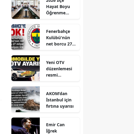
2026 İlçe
Hayat Boyu
Öğrenme
Komisyonu
Toplantısı
Fenerbahçe
Gerçekleştirild
Kulübü'nün
i
net borcu 27
milyar 961
milyon lira
Yeni OTV
düzenlemesi
resmi
gazetede
yayınlandı
AKOM’dan
İstanbul için
fırtına uyarısı
Emir Can
İğrek