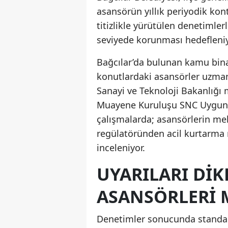
asansörün yıllık periyodik kont
titizlikle yürütülen denetimle
seviyede korunması hedefleniy
Bağcılar’da bulunan kamu binala
konutlardaki asansörler uzman 
Sanayi ve Teknoloji Bakanlığı 
Muayene Kuruluşu SNC Uygunl
çalışmalarda; asansörlerin mek
regülatöründen acil kurtarma m
inceleniyor.
UYARILARI DI
ASANSÖRLERI
Denetimler sonucunda standart