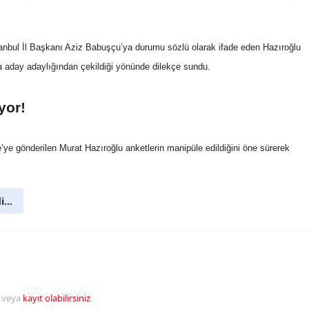
anbul İl Başkanı Aziz Babuşçu’ya durumu sözlü olarak ifade eden Hazıroğlu
a aday adaylığından çekildiği yönünde dilekçe sundu.
yor!
 gönderilen Murat Hazıroğlu anketlerin manipüle edildiğini öne sürerek
di…
veya
kayıt olabilirsiniz
.