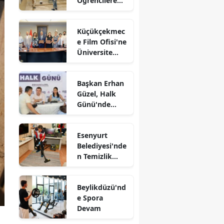
Öğrencilere
Hazırlanıyor
Küçükçekmec
e Film Ofisi'ne
Üniversite
Desteği
Başkan Erhan
Güzel, Halk
Günü'nde
Vatandaşlarla
Buluştu
Esenyurt
Belediyesi'nde
n Temizlik
Desteği
Beylikdüzü'nd
e Spora
Devam