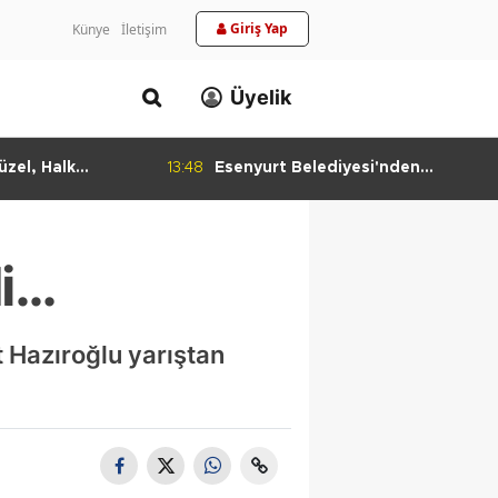
Giriş Yap
Künye
İletişim
Üyelik
zel, Halk
13:48
Esenyurt Belediyesi'nden
daşlarla Buluştu
Temizlik Desteği
di…
Hazıroğlu yarıştan