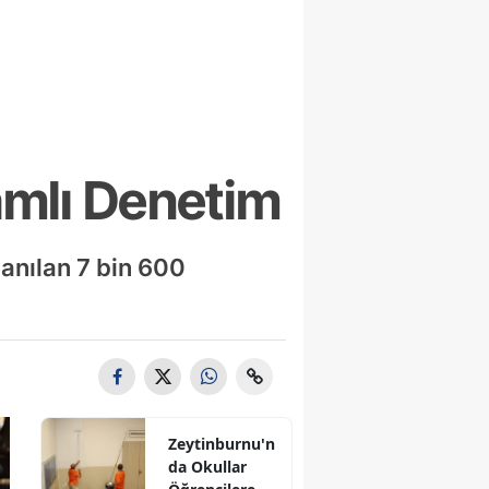
amlı Denetim
lanılan 7 bin 600
Zeytinburnu'n
da Okullar