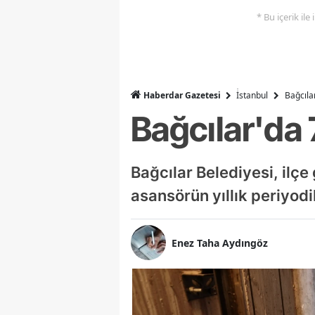
* Bu içerik ile
Haberdar Gazetesi
İ̇stanbul
Bağcıla
Bağcılar'da
Bağcılar Belediyesi, ilçe
asansörün yıllık periyodi
Enez Taha Aydıngöz