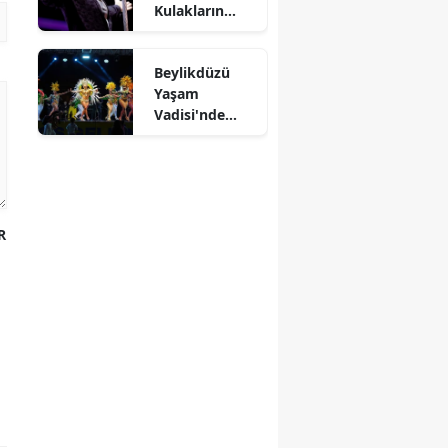
Kulakların
Pasını Sildi
Beylikdüzü
Yaşam
Vadisi'nde
Kültürlerin
Dansı
R