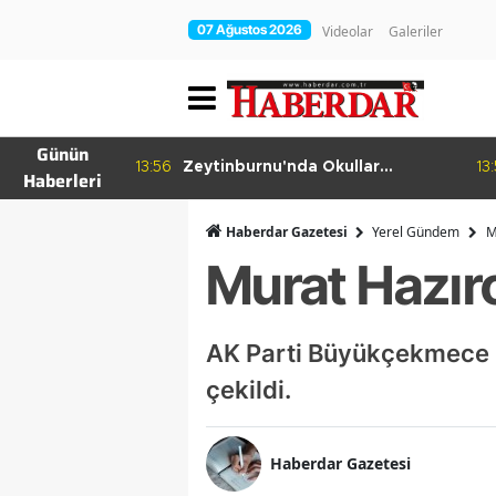
07 Ağustos 2026
Videolar
Galeriler
Günün
sansöre
13:56
Zeytinburnu'nda Okullar
13
Haberleri
Öğrencilere Hazırlanıyor
Haberdar Gazetesi
Yerel Gündem
M
Murat Hazıro
AK Parti Büyükçekmece 
çekildi.
Haberdar Gazetesi