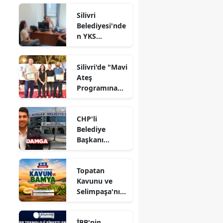
Silivri
Belediyesi'nde
n YKS
Adaylarına
Tercih Desteği
Silivri'de "Mavi
Ateş
Programına
Yoğun İlgi
CHP'li
Belediye
Başkanı
hakkında
tahliye kararı
Topatan
Kavunu ve
Selimpaşa'nın
Meşhur
Bamyası
İBB'nin
Vatandaşlarla