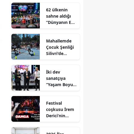
62 ülkenin
sahne aldığı
“Dünyanın En
İyi Festivali”
görkemli bir
Mahallemde
finalle sona
Çocuk Şenliği
erdi
Silivri'de
Coşkuyla
Gerçekleştirild
İki dev
i
sanatçıya
“Yaşam Boyu
Onur Ödülü’’
ödülü
Festival
coşkusu İrem
Derici’nin
şarkılarıyla
zirveye taşındı