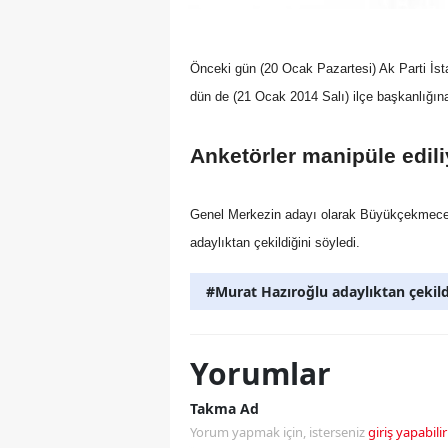
Önceki gün (20 Ocak Pazartesi) Ak Parti İst
dün de (21 Ocak 2014 Salı) ilçe başkanlığın
Anketörler manipüle edili
Genel Merkezin adayı olarak Büyükçekmece’ye
adaylıktan çekildiğini söyledi.
#Murat Hazıroğlu adaylıktan çekil
Yorumlar
Takma Ad
Yorum yapmak için, isterseniz
giriş yapabilir