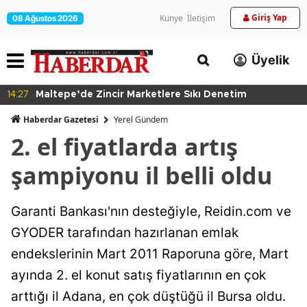
Giriş Yap
Künye
İletişim
08 Ağustos 2026
Üyelik
14:27
Maltepe’de Zincir Marketlere Sıkı Denetim
Haberdar Gazetesi
Yerel Gündem
2. el fiyatlarda artış
şampiyonu il belli oldu
Garanti Bankası'nın desteğiyle, Reidin.com ve
GYODER tarafından hazırlanan emlak
endekslerinin Mart 2011 Raporuna göre, Mart
ayında 2. el konut satış fiyatlarının en çok
arttığı il Adana, en çok düştüğü il Bursa oldu.