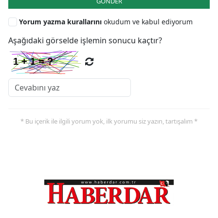
GÖNDER
Yorum yazma kurallarını
okudum ve kabul ediyorum
Aşağıdaki görselde işlemin sonucu kaçtır?
* Bu içerik ile ilgili yorum yok, ilk yorumu siz yazın, tartışalım *