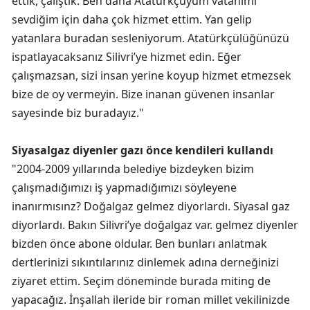
ettik, çalıştık. Ben daha Atatürkçüyüm vatanımı
sevdiğim için daha çok hizmet ettim. Yan gelip
yatanlara buradan sesleniyorum. Atatürkçülüğünüzü
ispatlayacaksanız Silivri’ye hizmet edin. Eğer
çalışmazsan, sizi insan yerine koyup hizmet etmezsek
bize de oy vermeyin. Bize inanan güvenen insanlar
sayesinde biz buradayız."
Siyasalgaz diyenler gazı önce kendileri kullandı
"2004-2009 yıllarında belediye bizdeyken bizim
çalışmadığımızı iş yapmadığımızı söyleyene
inanırmısınz? Doğalgaz gelmez diyorlardı. Siyasal gaz
diyorlardı. Bakın Silivri’ye doğalgaz var. gelmez diyenler
bizden önce abone oldular. Ben bunları anlatmak
dertlerinizi sıkıntılarınız dinlemek adına derneğinizi
ziyaret ettim. Seçim döneminde burada miting de
yapacağız. İnşallah ileride bir roman millet vekilinizde