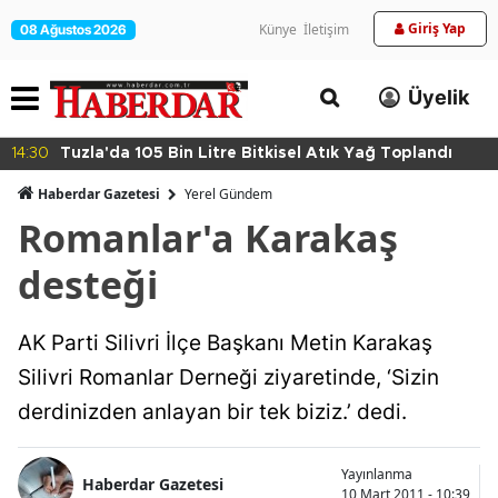
Giriş Yap
Künye
İletişim
08 Ağustos 2026
Üyelik
14:30
Tuzla'da 105 Bin Litre Bitkisel Atık Yağ Toplandı
Haberdar Gazetesi
Yerel Gündem
Romanlar'a Karakaş
desteği
AK Parti Silivri İlçe Başkanı Metin Karakaş
Silivri Romanlar Derneği ziyaretinde, ‘Sizin
derdinizden anlayan bir tek biziz.’ dedi.
Yayınlanma
Haberdar Gazetesi
10 Mart 2011 - 10:39