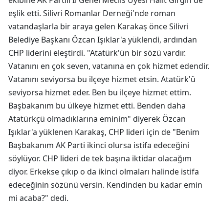
ekibine AK Partili İl Genel Meclis Üyesi Halit Girgin de
eşlik etti. Silivri Romanlar Derneği'nde roman
vatandaşlarla bir araya gelen Karakaş önce Silivri
Belediye Başkanı Özcan Işıklar'a yüklendi, ardından
CHP liderini eleştirdi. "Atatürk'ün bir sözü vardır.
Vatanını en çok seven, vatanına en çok hizmet edendir.
Vatanını seviyorsa bu ilçeye hizmet etsin. Atatürk'ü
seviyorsa hizmet eder. Ben bu ilçeye hizmet ettim.
Başbakanım bu ülkeye hizmet etti. Benden daha
Atatürkçü olmadıklarına eminim" diyerek Özcan
Işıklar'a yüklenen Karakaş, CHP lideri için de "Benim
Başbakanım AK Parti ikinci olursa istifa edeceğini
söylüyor. CHP lideri de tek başına iktidar olacağım
diyor. Erkekse çıkıp o da ikinci olmaları halinde istifa
edeceğinin sözünü versin. Kendinden bu kadar emin
mi acaba?" dedi.