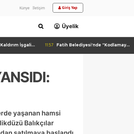
Giriş Yap
Künye
İletişim
Üyelik
aldırım İşgali
11:57
Fatih Belediyesi'nde "Kodlamaya
Yolculuk" Atölyesi
ANSIDI:
lerde yaşanan hamsi
likdüzü Balıkçılar
radan satılmaya başlandı.