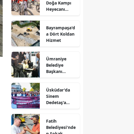
Doğa Kampı
Heyecanı
Devam Ediyor
Bayrampaşa'd
a Dört Koldan
Hizmet
Ümraniye
Belediye
Başkanı
Yıldırım
Gençlerle Bir
Üsküdar'da
Araya Geldi
Sinem
Dedetaş'a
Destek
Yürüyüşü
Fatih
Belediyesi'nde
n Sokak