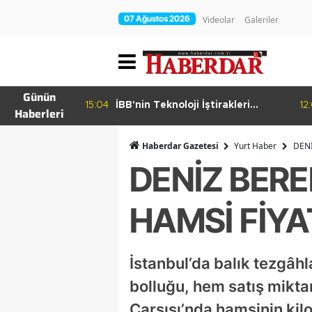
07 Ağustos 2026
Videolar
Galeriler
Günün
15:04
İBB'nin Teknoloji İştirakleri
12
Haberleri
hur Bamyası
Bilişim 500 Listesinde
şuyor
Haberdar Gazetesi
Yurt Haber
DENİ
DENİZ BERE
HAMSİ FİYAT
İstanbul’da balık tezgâh
bolluğu, hem satış miktarı
Çarşısı’nda hamsinin kilo