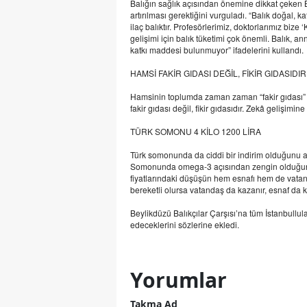
Balığın sağlık açısından önemine dikkat çeken Bal
artırılması gerektiğini vurguladı. “Balık doğal, 
ilaç balıktır. Profesörlerimiz, doktorlarımız bize
gelişimi için balık tüketimi çok önemli. Balık, 
katkı maddesi bulunmuyor” ifadelerini kullandı.
HAMSİ FAKİR GIDASI DEĞİL, FİKİR GIDASIDIR
Hamsinin toplumda zaman zaman “fakir gıdası” o
fakir gıdası değil, fikir gıdasıdır. Zekâ gelişimi
TÜRK SOMONU 4 KİLO 1200 LİRA
Türk somonunda da ciddi bir indirim olduğunu aç
Somonunda omega-3 açısından zengin olduğuna 
fiyatlarındaki düşüşün hem esnafı hem de vatanda
bereketli olursa vatandaş da kazanır, esnaf da 
Beylikdüzü Balıkçılar Çarşısı’na tüm İstanbullu
edeceklerini sözlerine ekledi.
Yorumlar
Takma Ad