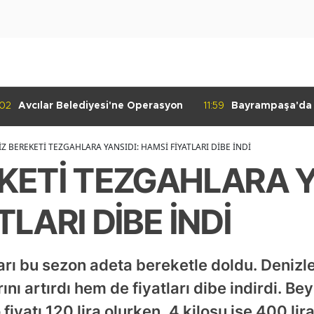
:02
Avcılar Belediyesi'ne Operasyon
11:59
Bayrampaşa'da K
Denetimi
Z BEREKETİ TEZGAHLARA YANSIDI: HAMSİ FİYATLARI DİBE İNDİ
KETİ TEZGAHLARA Y
LARI DİBE İNDİ
ları bu sezon adeta bereketle doldu. Deniz
nı artırdı hem de fiyatları dibe indirdi. Bey
 fiyatı 120 lira olurken, 4 kilosu ise 400 li