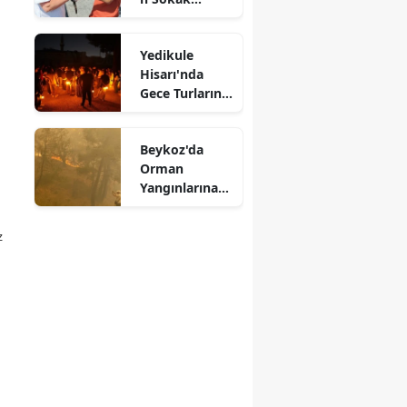
Hayvanlarına
Koruyucu Aile
Yedikule
Modeli
Hisarı'nda
Gece Turlarına
Yoğun İlgi
Beykoz'da
Orman
Yangınlarına
Karşı
Seferberlik
z
Başlatıldı