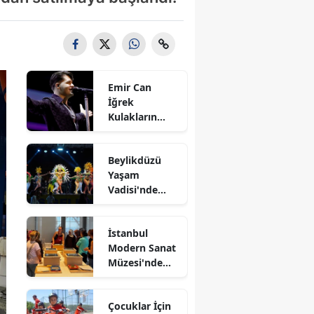
Emir Can
İğrek
Kulakların
Pasını Sildi
Beylikdüzü
Yaşam
Vadisi'nde
Kültürlerin
Dansı
İstanbul
Modern Sanat
Müzesi'nde
Kağıtlar
Sanata
Çocuklar İçin
Dönüşüyor