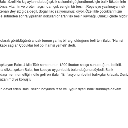
cı, özellikle kış aylarında bağışıklık sistemini güçlendirmek için balık tüketiminin
katkısız, vitamin ve protein açısından çok zengin bir besin. Reçeteye yazılmayan tek
 ‘Kenan Bey siz gıda değil, doğal ilaç satıyorsunuz’ diyor. Özellikle çocuklarımızın
anne sütünden sonra yıpranan dokuları onaran tek besin kaynağı. Çünkü içinde hiçbir
larak görüldüğünü ancak bunun yanlış bir algı olduğunu belirten Balcı, “Hamsi
ne katkı sağlar. Çocuklar bol bol hamsi yemeli” dedi.
ıklayan Balcı, 4 kilo Türk somonunun 1200 liradan satışa sunulduğunu belirtti.
dikkat çeken Balcı, her keseye uygun balık bulunduğunu söyledi. Balık
şı memnun ettiğini dile getiren Balcı, “Enflasyonun belini balıkçılar kıracak. Deni
kazanır” diye konuştu.
ları davet eden Balcı, sezon boyunca taze ve uygun fiyatlı balık sunmaya devam