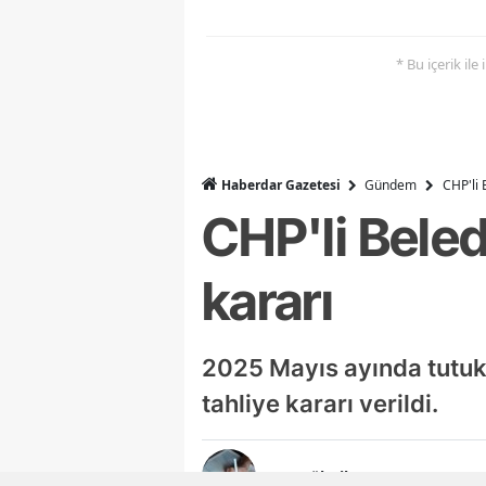
* Bu içerik ile
Haberdar Gazetesi
Gündem
CHP'li 
CHP'li Beled
kararı
2025 Mayıs ayında tutuk
tahliye kararı verildi.
Ayşegül Dilaver