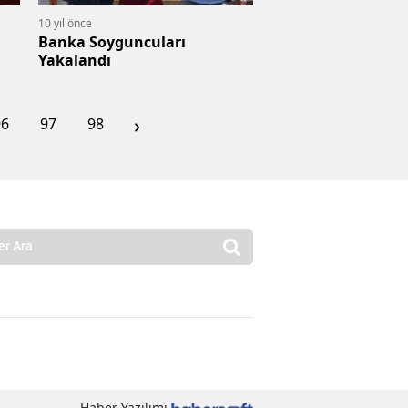
10 yıl önce
Banka Soyguncuları
Yakalandı
›
96
97
98
Haber Yazılımı