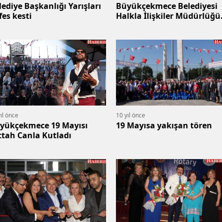
lediye Başkanlığı Yarışları
Büyükçekmece Belediyesi
fes kesti
Halkla İlişkiler Müdürlüğü
soyuldu
ıl önce
10 yıl önce
yükçekmece 19 Mayısı
19 Mayısa yakışan tören
ttah Canla Kutladı