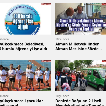
ıl önce
10 yıl önce
yükçekmece Belediyesi,
Alman Milletvekilinden
0 burslu öğrenciyi işe aldı
Alman Meclisine Sözde
Ermeni Soykırımı Önergesi
Tepkisi
ıl önce
10 yıl önce
yükçekmeceli çocuklar
Denizde Boğulan 2 Liseli
ydi spora!
Memleketlerinde Toprağa