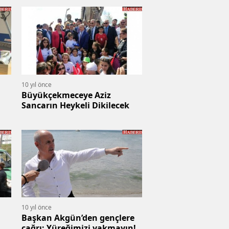
10 yıl önce
Büyükçekmeceye Aziz
Sancarın Heykeli Dikilecek
10 yıl önce
Başkan Akgün’den gençlere
çağrı: Yüreğimizi yakmayın!