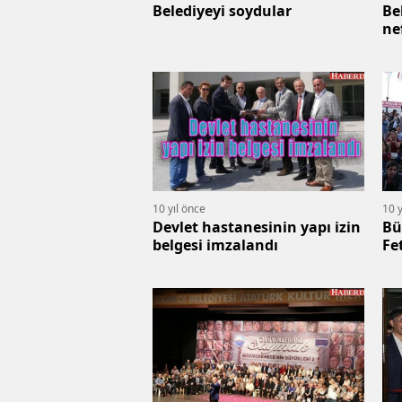
Belediyeyi soydular
Be
ne
10 yıl önce
10 y
Devlet hastanesinin yapı izin
Bü
belgesi imzalandı
Fe