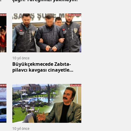
10 yıl önce
Büyükçekmecede Zabıta-
pilavcı kavgası cinayetle
bitti!
10 yıl önce