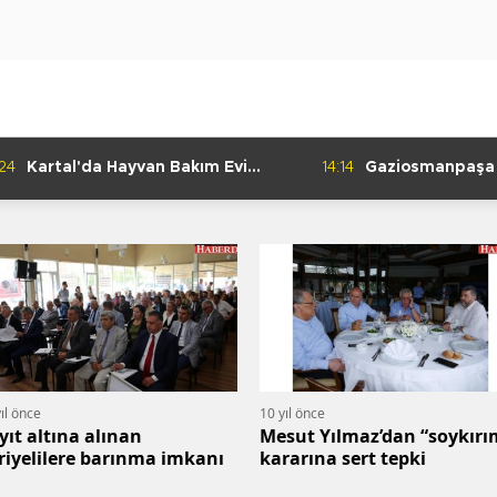
:24
Kartal'da Hayvan Bakım Evi
14:14
Gaziosmanpaşa
Çalışmaları Başladı
Kulübü'nden Gur
ıl önce
10 yıl önce
yıt altına alınan
Mesut Yılmaz’dan “soykırım”
riyelilere barınma imkanı
kararına sert tepki