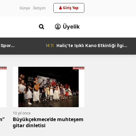
Giriş Yap
Künye
İletişim
Üyelik
 Spor
14:11
Haliç'te Işıklı Kano Etkinliği İlgi
urlandıran Başarı
Görüyor
10 yıl önce
Büyükçekmece’de muhteşem
gitar dinletisi