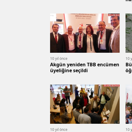
10 yıl önce
10 y
Akgün yeniden TBB encümen
Bü
üyeliğine seçildi
öğ
10 yıl önce
10 y