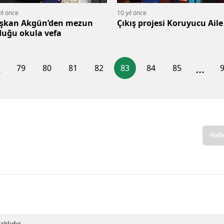
ıl önce
10 yıl önce
şkan Akgün’den mezun
Çıkış projesi Koruyucu Aile
duğu okula vefa
.
...
79
80
81
82
83
84
85
klıdır.