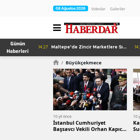
08 Ağustos 2026
Videolar
Galeriler
Günün
re Bitkisel
14:27
Maltepe’de Zincir Marketlere Sıkı
14
Haberleri
Denetim
/
Büyükçekmece
10 yıl önce
10 y
İstanbul Cumhuriyet
Ka
Başsavcı Vekili Orhan Kapıcı
Su
Büyükçekmece Başsavcısı