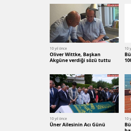
olarak atandı.
10 yıl önce
10 y
Oliver Wittke, Başkan
Bü
Akgüne verdiği sözü tuttu
10
10 yıl önce
10 y
Üner Ailesinin Acı Günü
Bü
ha