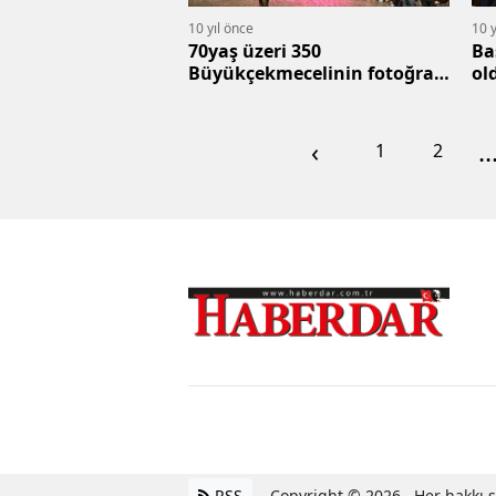
10 yıl önce
10 y
70yaş üzeri 350
Ba
Büyükçekmecelinin fotoğrafı
ol
çekildi
‹
..
1
2
RSS
Copyright © 2026 . Her hakkı sa