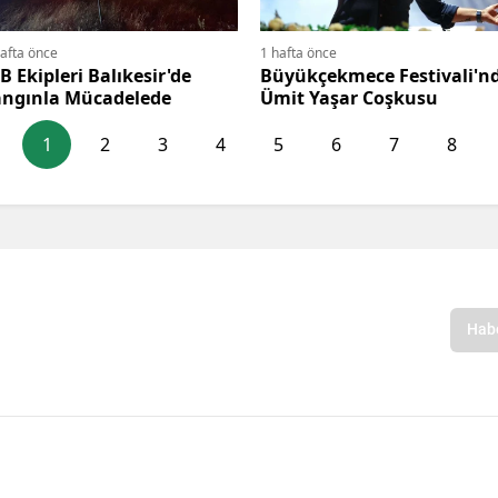
hafta önce
1 hafta önce
B Ekipleri Balıkesir'de
Büyükçekmece Festivali'n
angınla Mücadelede
Ümit Yaşar Coşkusu
1
2
3
4
5
6
7
8