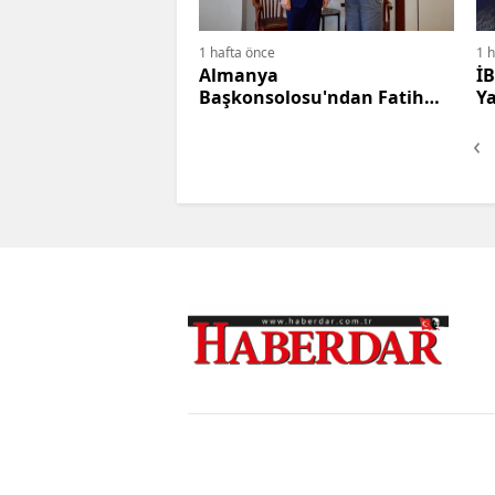
1 hafta önce
1 
Almanya
İB
Başkonsolosu'ndan Fatih
Y
Belediyesi'ne Ziyaret
‹