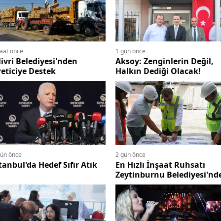
saat önce
1 gün önce
livri Belediyesi'nden
Aksoy: Zenginlerin Değil,
eticiye Destek
Halkın Dediği Olacak!
gün önce
2 gün önce
tanbul'da Hedef Sıfır Atık
En Hızlı İnşaat Ruhsatı
Zeytinburnu Belediyesi'nd