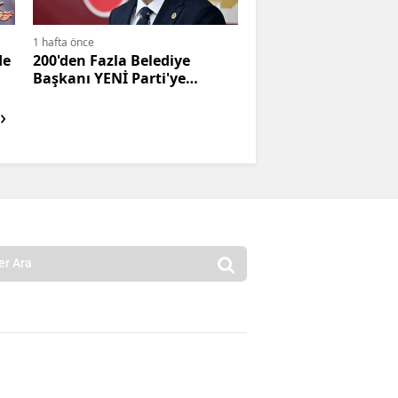
1 hafta önce
de
200'den Fazla Belediye
Başkanı YENİ Parti'ye
Katılmak İçin İstifa Etti
›