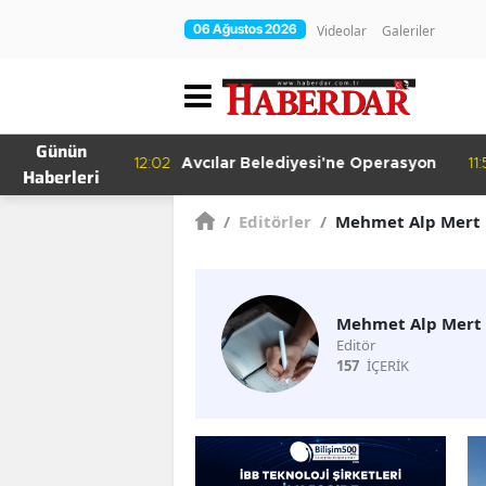
06 Ağustos 2026
Videolar
Galeriler
Günün
irakleri
12:02
Avcılar Belediyesi'ne Operasyon
11:
Haberleri
nde
/
Editörler
/
Mehmet Alp Mert
Mehmet Alp Mert
Editör
157
İÇERİK