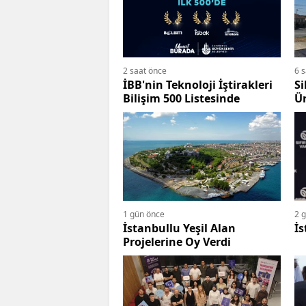
2 saat önce
6 
İBB'nin Teknoloji İştirakleri
Si
Bilişim 500 Listesinde
Ür
1 gün önce
2 
İstanbullu Yeşil Alan
İs
Projelerine Oy Verdi