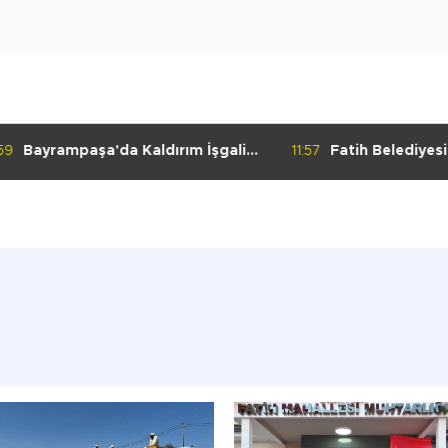
59
Bayrampaşa'da Kaldırım İşgali
11:57
Fatih Belediyes
Denetimi
Yolculuk" Atölye