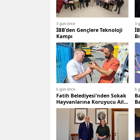
3 gün önce
3 
İBB'den Gençlere Teknoloji
İB
Kampı
B
6 gün önce
6 
Fatih Belediyesi'nden Sokak
Ba
Hayvanlarına Koruyucu Aile
Ba
Modeli