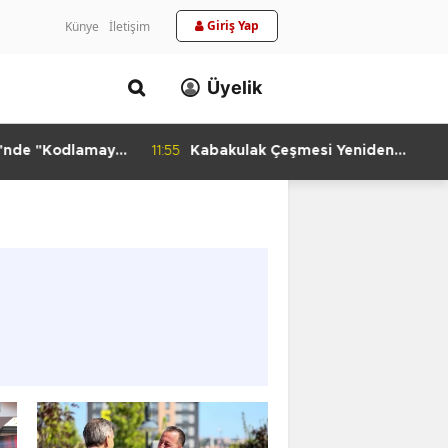
Giriş Yap
Künye
İletişim
Üyelik
i'nde "Kodlamaya
11:55
Kabakulak Çeşmesi Yeniden
si
Suyuna Kavuştu