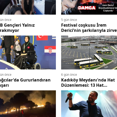
gün önce
5 gün önce
B Gençleri Yalnız
Festival coşkusu İrem
ırakmıyor
Derici’nin şarkılarıyla zirv
taşındı
gün önce
6 gün önce
ğcılar'da Gururlandıran
Kadıköy Meydanı'nda Hat
şarı
Düzenlemesi: 13 Hat
Uzunçayır'a Taşınıyor