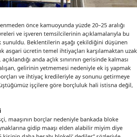
elirlenmeden önce kamuoyunda yüzde 20–25 aralığı
vreleri ve işveren temsilcilerinin açıklamalarıyla bu
k sunuldu. Beklentilerin aşağı çekildiğini düşünen
alık asgari ücretin temel ihtiyaçları karşılamaktan uzak
 açıklandığı anda açlık sınırının gerisinde kalması
alışan, gelirinin yetmemesi nedeniyle ek iş yapmak
borçları ve ihtiyaç kredileriyle ay sonunu getirmeye
rüştüğümüz işçilere göre borçluluk hali istisna değil,
i
şçi, maaşının borçlar nedeniyle bankada bloke
aynaklarına gidip maaşı elden alabilir miyim diye
kişinin daha hesabı blokeli’ dediler” sözleriyle