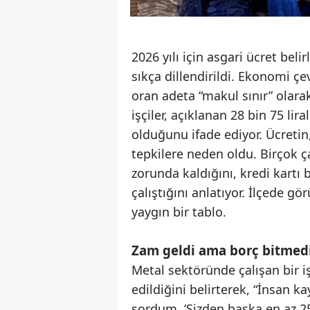
2026 yılı için asgari ücret b
sıkça dillendirildi. Ekonomi çe
oran adeta “makul sınır” olara
işçiler, açıklanan 28 bin 75 lir
olduğunu ifade ediyor. Ücretin,
tepkilere neden oldu. Birçok ç
zorunda kaldığını, kredi kartı 
çalıştığını anlatıyor. İlçede gö
yaygın bir tablo.
Zam geldi ama borç bitmed
Metal sektöründe çalışan bir i
edildiğini belirterek, “İnsan k
sordum. ‘Sizden başka en az 25 