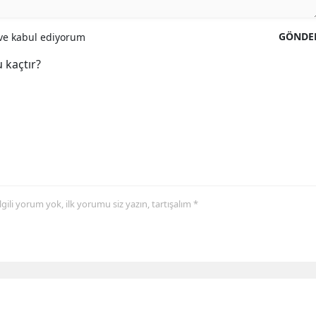
GÖNDE
e kabul ediyorum
 kaçtır?
 ilgili yorum yok, ilk yorumu siz yazın, tartışalım *