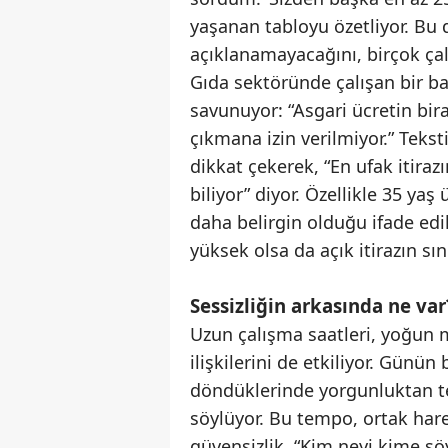
yaşanan tabloyu özetliyor. Bu
açıklanamayacağını, birçok çal
Gıda sektöründe çalışan bir baş
savunuyor: “Asgari ücretin bir
çıkmana izin verilmiyor.” Tekst
dikkat çekerek, “En ufak itir
biliyor” diyor. Özellikle 35 ya
daha belirgin olduğu ifade edi
yüksek olsa da açık itirazın sını
Sessizliğin arkasında ne var
Uzun çalışma saatleri, yoğun me
ilişkilerini de etkiliyor. Günü
döndüklerinde yorgunluktan tem
söylüyor. Bu tempo, ortak hare
güvensizlik. “Kim neyi kime söy