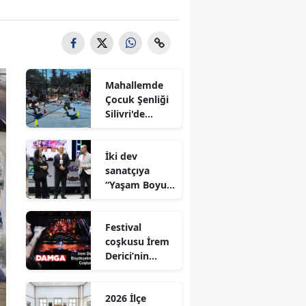
Mahallemde
Çocuk Şenliği
Silivri'de
Coşkuyla
Gerçekleştirild
İki dev
i
sanatçıya
“Yaşam Boyu
Onur Ödülü’’
ödülü
Festival
coşkusu İrem
Derici’nin
şarkılarıyla
zirveye taşındı
2026 İlçe