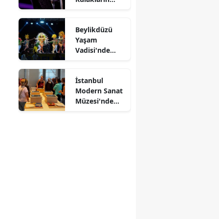
Pasını Sildi
Beylikdüzü
Yaşam
Vadisi'nde
Kültürlerin
Dansı
İstanbul
Modern Sanat
Müzesi'nde
Kağıtlar
Sanata
Dönüşüyor