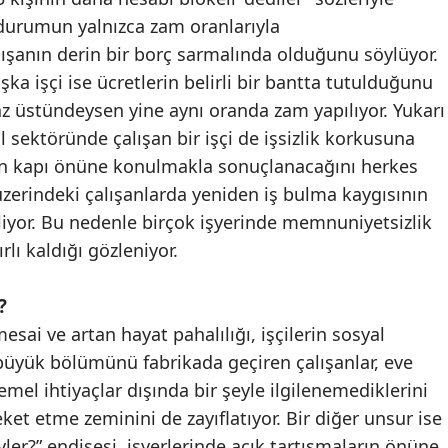
 durumun yalnızca zam oranlarıyla
ışanın derin bir borç sarmalında olduğunu söylüyor.
ka işçi ise ücretlerin belirli bir bantta tutulduğunu
az üstündeysen yine aynı oranda zam yapılıyor. Yukarı
il sektöründe çalışan bir işçi de işsizlik korkusuna
azın kapı önüne konulmakla sonuçlanacağını herkes
ş üzerindeki çalışanlarda yeniden iş bulma kaygısının
liyor. Bu nedenle birçok işyerinde memnuniyetsizlik
rlı kaldığı gözleniyor.
?
sai ve artan hayat pahalılığı, işçilerin sosyal
n büyük bölümünü fabrikada geçiren çalışanlar, eve
el ihtiyaçlar dışında bir şeyle ilgilenemediklerini
ket etme zeminini de zayıflatıyor. Bir diğer unsur ise
ler?” endişesi, işyerlerinde açık tartışmaların önüne