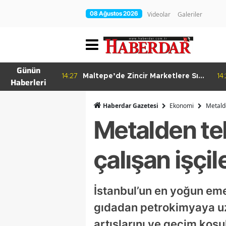
08 Ağustos 2026
Videolar
Galeriler
Günün
re Bitkisel
14:27
Maltepe’de Zincir Marketlere Sıkı
14
Haberleri
Denetim
Haberdar Gazetesi
Ekonomi
Metalde
Metalden te
çalışan işçi
İstanbul’un en yoğun eme
gıdadan petrokimyaya uza
artışlarını ve geçim koşul