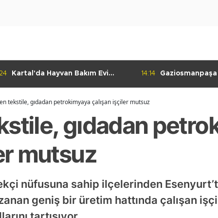
:24
Kartal'da Hayvan Bakım Evi
14:14
Gaziosmanpaşa
Çalışmaları Başladı
Kulübü'nden Gur
n tekstile, gıdadan petrokimyaya çalışan işçiler mutsuz
kstile, gıdadan petr
ler mutsuz
kçi nüfusuna sahip ilçelerinden Esenyurt’t
nan geniş bir üretim hattında çalışan işçi
larını tartışıyor