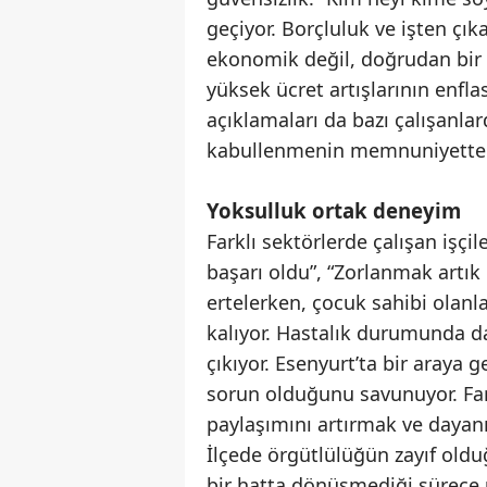
geçiyor. Borçluluk ve işten çık
ekonomik değil, doğrudan bir “
yüksek ücret artışlarının enfl
açıklamaları da bazı çalışan
kabullenmenin memnuniyetten ç
Yoksulluk ortak deneyim
Farklı sektörlerde çalışan işçi
başarı oldu”, “Zorlanmak artık 
ertelerken, çocuk sahibi olan
kalıyor. Hastalık durumunda da
çıkıyor. Esenyurt’ta bir araya g
sorun olduğunu savunuyor. Far
paylaşımını artırmak ve dayanı
İlçede örgütlülüğün zayıf oldu
bir hatta dönüşmediği sürece ü