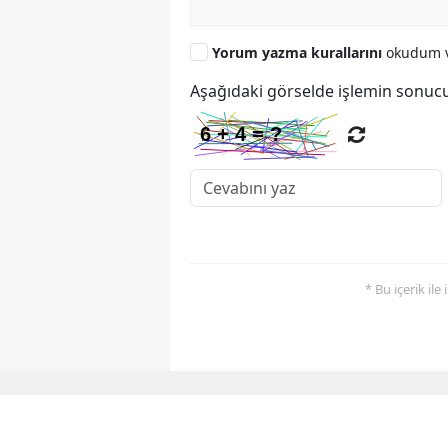
Yorum yazma kurallarını
okudum v
Aşağıdaki görselde işlemin sonucu
* Bu içerik ile