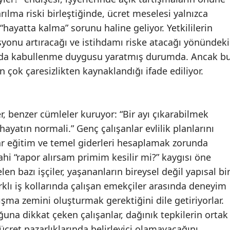
arılma riski birleştiğinde, ücret meselesi yalnızca
hayatta kalma” sorunu haline geliyor. Yetkililerin
asyonu artıracağı ve istihdamı riske atacağı yönündeki
larda kabullenme duygusu yaratmış durumda. Ancak b
ok çaresizlikten kaynaklandığı ifade ediliyor.
ler, benzer cümleler kuruyor: “Bir ayı çıkarabilmek
hayatın normali.” Genç çalışanlar evlilik planlarını
lar eğitim ve temel giderleri hesaplamak zorunda
hi “rapor alırsam primim kesilir mi?” kaygısı öne
elen bazı işçiler, yaşananların bireysel değil yapısal bi
klı iş kollarında çalışan emekçiler arasında deneyim
şma zemini oluşturmak gerektiğini dile getiriyorlar.
ğuna dikkat çeken çalışanlar, dağınık tepkilerin ortak
cret pazarlıklarında belirleyici olamayacağını