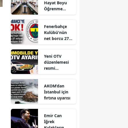
Hayat Boyu
Öğrenme
Komisyonu
Toplantısı
Fenerbahçe
Gerçekleştirild
Kulübü'nün
i
net borcu 27
milyar 961
milyon lira
Yeni OTV
düzenlemesi
resmi
gazetede
yayınlandı
AKOM’dan
İstanbul için
fırtına uyarısı
Emir Can
İğrek
Kulakların