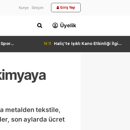
Giriş Yap
Künye
İletişim
Üyelik
 Spor
14:11
Haliç'te Işıklı Kano Etkinliği İlgi
urlandıran Başarı
Görüyor
okimyaya
a metalden tekstile,
ler, son aylarda ücret