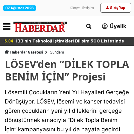
Giriş Yap
Künye
İletişim
07 Ağustos 2026
Üyelik
15:04
İBB'nin Teknoloji İştirakleri Bilişim 500 Listesinde
Haberdar Gazetesi
Gündem
LÖSEV’den “DİLEK TOPLA
BENİM İÇİN” Projesi
Lösemili Çocukların Yeni Yıl Hayalleri Gerçeğe
Dönüşüyor. LÖSEV, lösemi ve kanser tedavisi
gören çocukların yeni yıl dileklerini gerçeğe
dönüştürmek amacıyla “Dilek Topla Benim
İçin” kampanyasını bu yıl da hayata geçirdi.