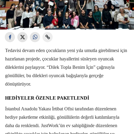
Tedavisi devam eden çocukların yeni yıla umutla girebilmesi için
hazırlanan projede, çocuklar hayallerini süsleyen oyuncak
dileklerini paylaşıyor. “Dilek Topla Benim İçin” çağrısıyla
gönüllüler, bu dilekleri oyuncak bağışlarıyla gerçeğe
dönüştürüyor.
HEDIYELER ÖZENLE PAKETLENDI
İstanbul Anadolu Yakası İrtibat Ofisi tarafından düzenlenen
hediye paketleme etkinliği, gönüllülerin değerli katılımlarıyla
daha da renklendi. JustWork’ün ev sahipliğinde düzenlenen
etkinlikte çocuklar için bağışlanan hediyeler, gönüllüler ve