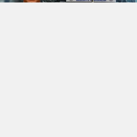
Avcılar Belediye Başkanı Utku Caner
Çaykara hakkında 14 ay sonra tahliye kararı
verildi.
1 yıl 2 ay tutuklu kalan Çaykara'nın tahliye
edildiğini avukatı Tuğçe Duygu Köksal
duyurdu:
"Müvekkilimiz Avcılar Belediye Başkanı