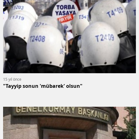
15 yıl önce
"Tayyip sonun 'mübarek' olsun"