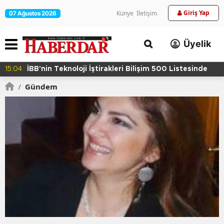
Giriş Yap
Künye
İletişim
07 Ağustos 2026
Üyelik
11:59
Bayrampaşa'da Kaldırım İşgali Denetimi
/
Gündem