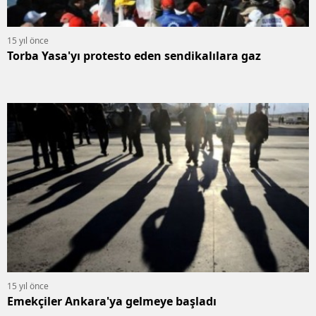
15 yıl önce
Torba Yasa'yı protesto eden sendikalılara gaz
15 yıl önce
Emekçiler Ankara'ya gelmeye başladı