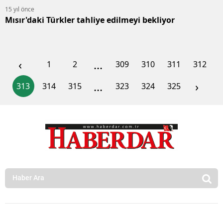
15 yıl önce
Mısır'daki Türkler tahliye edilmeyi bekliyor
‹
...
1
2
309
310
311
312
...
›
313
314
315
323
324
325