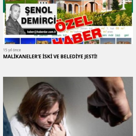
15 yıl önce
MALİKANELER’E İSKİ VE BELEDİYE JESTİ!