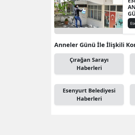
ES
AN
GÜ
Es
Anneler Günü İle İlişkili K
Çırağan Sarayı
Haberleri
Esenyurt Belediyesi
Haberleri