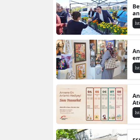
Be
an
İ̇
An
em
İ̇
An
At
İ̇