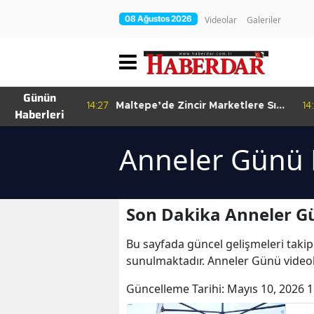
08 Ağustos 2026
Videolar
Galeriler
Günün
re Bitkisel
14:27
Maltepe’de Zincir Marketlere Sıkı
14
Haberleri
Denetim
Anneler Günü 
Son Dakika Anneler G
Bu sayfada güncel gelişmeleri takip
sunulmaktadır. Anneler Günü videol
Güncelleme Tarihi:
Mayıs 10, 2026 1