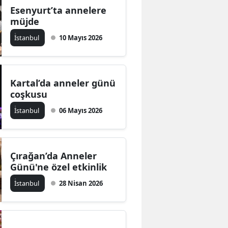
Esenyurt’ta annelere
müjde
İ̇stanbul
10 Mayıs 2026
Kartal’da anneler günü
coşkusu
İ̇stanbul
06 Mayıs 2026
Çırağan’da Anneler
Günü'ne özel etkinlik
İ̇stanbul
28 Nisan 2026