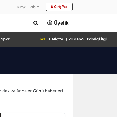
Giriş Yap
Künye
İletişim
Üyelik
 Spor
14:11
Haliç'te Işıklı Kano Etkinliği İlgi
urlandıran Başarı
Görüyor
son dakika Anneler Günü haberleri