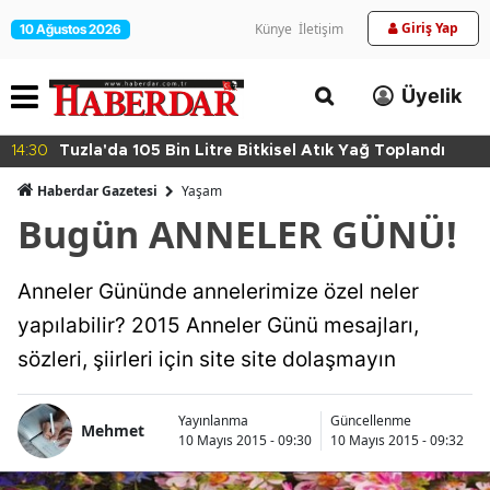
Giriş Yap
Künye
İletişim
10 Ağustos 2026
Üyelik
14:27
Maltepe’de Zincir Marketlere Sıkı Denetim
Haberdar Gazetesi
Yaşam
Bugün ANNELER GÜNÜ!
Anneler Gününde annelerimize özel neler
yapılabilir? 2015 Anneler Günü mesajları,
sözleri, şiirleri için site site dolaşmayın
Yayınlanma
Güncellenme
Mehmet
10 Mayıs 2015 - 09:30
10 Mayıs 2015 - 09:32