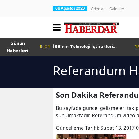
06 Ağustos 2026
Videolar
Galeriler
Günün
15:04
İBB'nin Teknoloji İştirakleri
12
Haberleri
hur Bamyası
Bilişim 500 Listesinde
şuyor
Referandum Ha
Son Dakika Referandu
Bu sayfada güncel gelişmeleri takip
sunulmaktadır. Referandum videola
Güncelleme Tarihi:
Şubat 13, 2017 0