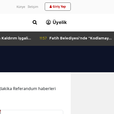
Giriş Yap
Künye
İletişim
Üyelik
aldırım İşgali
11:57
Fatih Belediyesi'nde "Kodlamaya
Yolculuk" Atölyesi
on dakika Referandum haberleri