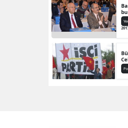
Ba
bu
Ye
201
Bü
Ce
Po