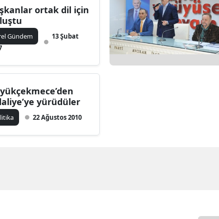
şkanlar ortak dil için
luştu
rel Gündem
13 Şubat
7
yükçekmece’den
laliye’ye yürüdüler
litika
22 Ağustos 2010