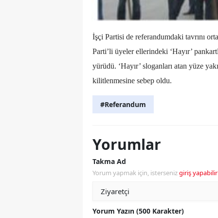
İşçi Partisi de referandumdaki tavrını o
Parti’li üyeler ellerindeki ‘Hayır’ pank
yürüdü. ‘Hayır’ sloganları atan yüze yak
kilitlenmesine sebep oldu.
#Referandum
Yorumlar
Takma Ad
Yorum yapmak için, isterseniz
giriş yapabilir
Yorum Yazın (500 Karakter)