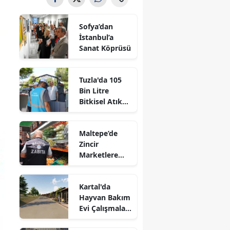
Sofya’dan
İstanbul’a
Sanat Köprüsü
Tuzla'da 105
Bin Litre
Bitkisel Atık
Yağ Toplandı
Maltepe’de
Zincir
Marketlere
Sıkı Denetim
Kartal'da
Hayvan Bakım
Evi Çalışmaları
Başladı