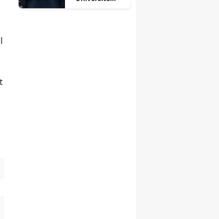
Desteği
l
t