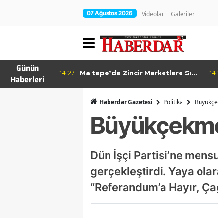
07 Ağustos 2026
Videolar
Galeriler
Günün
re Bitkisel
14:27
Maltepe’de Zincir Marketlere Sıkı
14
Haberleri
Denetim
Haberdar Gazetesi
Politika
Büyükçek
Büyükçekmec
Dün İşçi Partisi’ne mensup
gerçekleştirdi. Yaya ola
“Referandum’a Hayır, Ça