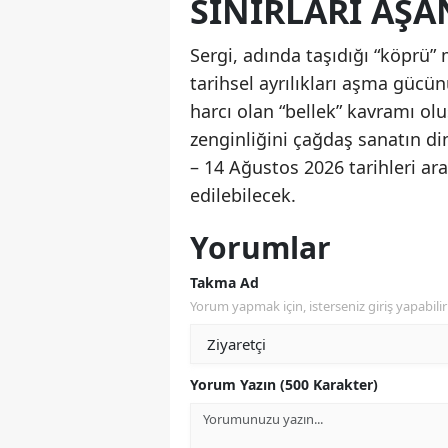
SINIRLARI AŞA
Sergi, adında taşıdığı “köprü” m
tarihsel ayrılıkları aşma gücü
harcı olan “bellek” kavramı ol
zenginliğini çağdaş sanatın d
– 14 Ağustos 2026 tarihleri ara
edilebilecek.
Yorumlar
Takma Ad
Yorum yapmak için, isterseniz giriş yapabilir 
Yorum Yazın (500 Karakter)