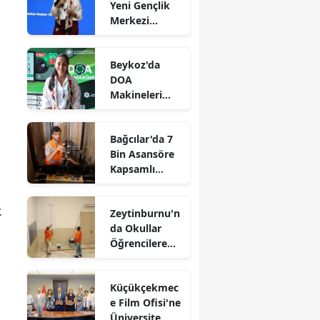
Yeni Gençlik
Merkezi
Müjdesi
Beykoz'da
DOA
Makineleri
Yaygınlaşıyor
Bağcılar'da 7
Bin Asansöre
Kapsamlı
Denetim
.
Zeytinburnu'n
da Okullar
Öğrencilere
Hazırlanıyor
Küçükçekmec
e Film Ofisi'ne
Üniversite