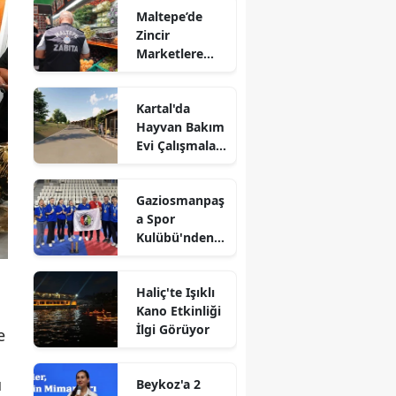
Maltepe’de
Zincir
Marketlere
Sıkı Denetim
Kartal'da
Hayvan Bakım
Evi Çalışmaları
Başladı
Gaziosmanpaş
a Spor
Kulübü'nden
Gururlandıran
Başarı
Haliç'te Işıklı
Kano Etkinliği
İlgi Görüyor
e
u
Beykoz'a 2