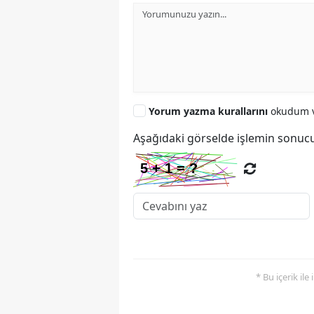
Yorum yazma kurallarını
okudum v
Aşağıdaki görselde işlemin sonucu
* Bu içerik ile