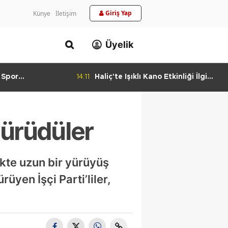
Giriş Yap
Künye
İletişim
Üyelik
 Spor
14:11
Haliç'te Işıklı Kano Etkinliği İlgi
urlandıran Başarı
Görüyor
ürüdüler
likte uzun bir yürüyüş
yen İşçi Parti’liler,