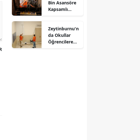
Bin Asansöre
Kapsamlı
Denetim
Zeytinburnu'n
da Okullar
Öğrencilere
Hazırlanıyor
R