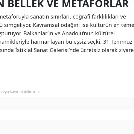
N BELLEK VE METAFORLAR
etaforuyla sanatın sınırları, coğrafi farklılıkları ve
nü simgeliyor. Kavramsal odağını ise kültürün en teme
uşturuyor. Balkanlar’ın ve Anadolu’nun kültürel
inamikleriyle harmanlayan bu eşsiz seçki, 31 Temmuz
sında İstiklal Sanat Galerisi’nde ücretsiz olarak ziyare
veya kayıt olabilirsiniz.