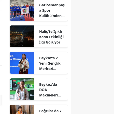
Gaziosmanpaş
a Spor
Kulübü'nden
Gururlandıran
Başarı
Haliç'te Işıklı
Kano Etkinliği
İlgi Görüyor
Beykoz'a 2
Yeni Gençlik
Merkezi
Müjdesi
Beykoz'da
DOA
Makineleri
Yaygınlaşıyor
Bağcılar'da 7