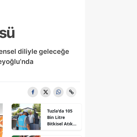
üsü
ensel diliyle geleceğe
Beyoğlu’nda
Tuzla'da 105
Bin Litre
Bitkisel Atık
Yağ Toplandı