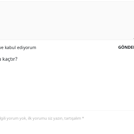
GÖNDE
e kabul ediyorum
 kaçtır?
 ilgili yorum yok, ilk yorumu siz yazın, tartışalım *