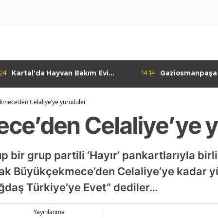
:24
Kartal'da Hayvan Bakım Evi
14:14
Gaziosmanpaşa
Çalışmaları Başladı
Kulübü'nden Gur
mece’den Celaliye’ye yürüdüler
e’den Celaliye’ye y
 bir grup partili ‘Hayır’ pankartlarıyla bir
rak Büyükçekmece’den Celaliye’ye kadar yürü
ğdaş Türkiye’ye Evet” dediler…
Yayınlanma