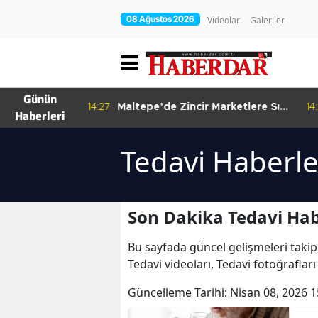
08 Ağustos 2026
Videolar
Galeriler
Günün
re Bitkisel
14:27
Maltepe’de Zincir Marketlere Sıkı
14
Haberleri
Denetim
Tedavi Haberle
Son Dakika Tedavi Hab
Bu sayfada güncel gelişmeleri takip
Tedavi videoları, Tedavi fotoğraflar
Güncelleme Tarihi:
Nisan 08, 2026 1