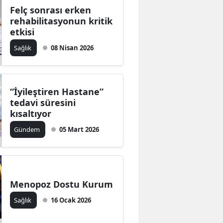
Felç sonrası erken
rehabilitasyonun kritik
etkisi
Sağlık
08 Nisan 2026
“İyileştiren Hastane”
tedavi süresini
kısaltıyor
Gündem
05 Mart 2026
Menopoz Dostu Kurum
Sağlık
16 Ocak 2026