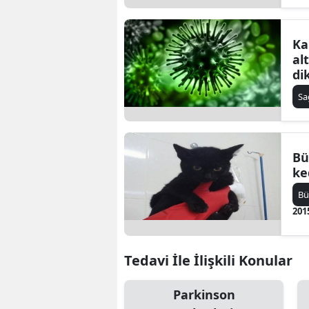
Ka
al
di
Sa
Bü
ke
Bü
201
Tedavi İle İlişkili Konular
Parkinson