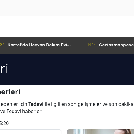
:24
Kartal'da Hayvan Bakım Evi
14:14
Gaziosmanpaşa
Çalışmaları Başladı
Kulübü'nden Gur
ri
erleri
 edenler için
Tedavi
ile ilgili en son gelişmeler ve son dakik
ı ve Tedavi haberleri
5:20