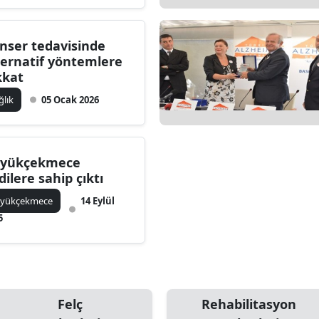
nser tedavisinde
ternatif yöntemlere
kkat
ğlık
05 Ocak 2026
yükçekmece
dilere sahip çıktı
yükçekmece
14 Eylül
5
Felç
Rehabilitasyon