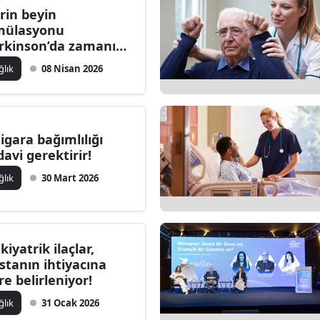
rin beyin
mülasyonu
rkinson’da zamanı
riye sarabilir
ğlık
08 Nisan 2026
sigara bağımlılığı
davi gerektirir!
ğlık
30 Mart 2026
kiyatrik ilaçlar,
stanın ihtiyacına
re belirleniyor!
ğlık
31 Ocak 2026