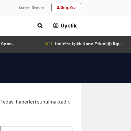
Giriş Yap
Künye
İletişim
Üyelik
 Spor
14:11
Haliç'te Işıklı Kano Etkinliği İlgi
urlandıran Başarı
Görüyor
a Tedavi haberleri sunulmaktadır.