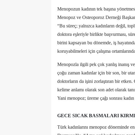
Menopozun kadının tek başına yönetmesi
Menopoz ve Osteoporoz Derneği Başkanı
“Bu süreç; yalnızca kadınların değil, top
doktora eşleriyle birlikte başvurması, sü
birini kapsayan bu dönemde, iş hayatındaki
koruyabilmeleri için çalışma ortamlarınd
Menopozla ilgili pek çok yanlış inanış 
çoğu zaman kadınlar için bir son, bir utan
doktorların da işini zorlaştıran bir etke
kelime anlamı olarak son adet olarak tan
Yani menopoz; üreme çağı sonrası kadın s
GECE SICAK BASMALARI KIRM
Türk kadınlarını menopoz döneminde en ç