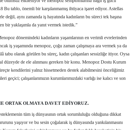
de olumsuz etkileniyor ve menopoz semptomlarına bağlı iş gücü
.8 Bu tablo, önemli bir karşılanmamış ihtiyaca işaret ediyor. Astellas
rle değil, aynı zamanda iş hayatında kadınların bu süreci tek başına
n bir yaklaşımla da yanıt vermek istedik.”
“Menopoz dönemindeki kadınların yaşamlarının en verimli evrelerinden
Ancak iş yaşamında menopoz, çoğu zaman çalışmaya ara vermek ya da
â tabu olarak görülen bu süreç, kadın çalışanları sessizliğe itiyor. Oysa
sal düzeyde de ele alınması gereken bir konu. Menopoz Dostu Kurum
üreçte kendilerini yalnız hissetmeden destek alabilmesini önceliğimiz
ri geçici; çalışanlarımızın kurumlarımızdaki varlığı ise kalıcı ve son
E ORTAK OLMAYA DAVET EDIYORUZ.
teklemenin tüm iş dünyasının ortak sorumluluğu olduğuna dikkat
urunu yaşıyor ve bu sesin çoğalarak iş dünyasında yankılanmasını