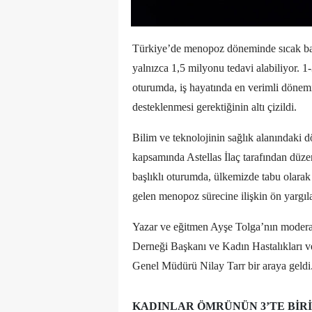
Türkiye’de menopoz döneminde sıcak basm
yalnızca 1,5 milyonu tedavi alabiliyor. 1
oturumda, iş hayatında en verimli dönemi
desteklenmesi gerektiğinin altı çizildi.
Bilim ve teknolojinin sağlık alanındaki
kapsamında Astellas İlaç tarafından düz
başlıklı oturumda, ülkemizde tabu olarak
gelen menopoz sürecine ilişkin ön yargılar
Yazar ve eğitmen Ayşe Tolga’nın modera
Derneği Başkanı ve Kadın Hastalıkları 
Genel Müdürü Nilay Tarr bir araya geldi
KADINLAR ÖMRÜNÜN 3’TE BIR