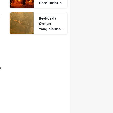
Gece Turlarına
Yoğun İlgi
,
Beykoz'da
Orman
Yangınlarına
Karşı
Seferberlik
Başlatıldı
z