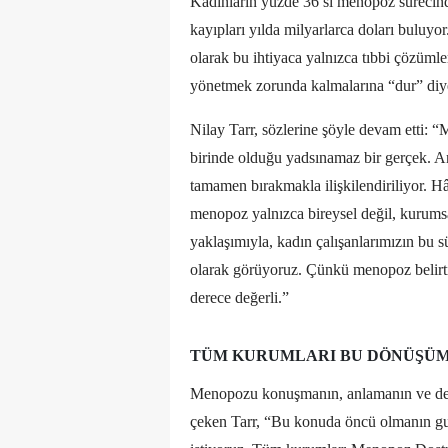
Kadınların yüzde 36’sı menopoz sürecin
kayıpları yılda milyarlarca doları buluyor
olarak bu ihtiyaca yalnızca tıbbi çözümle
yönetmek zorunda kalmalarına “dur” diye
Nilay Tarr, sözlerine şöyle devam etti: 
birinde olduğu yadsınamaz bir gerçek. 
tamamen bırakmakla ilişkilendiriliyor. Hâl
menopoz yalnızca bireysel değil, kurum
yaklaşımıyla, kadın çalışanlarımızın bu s
olarak görüyoruz. Çünkü menopoz belirtile
derece değerli.”
TÜM KURUMLARI BU DÖNÜŞÜM
Menopozu konuşmanın, anlamanın ve des
çeken Tarr, “Bu konuda öncü olmanın gur