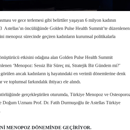
ası ve gece terlemesi gibi belirtiler yaşayan 6 milyon kadının
-3
Astellas’ın öncülüğünde Golden Pulse Health Summit’te düzenlenen
ni menopoz sürecinde geçiren kadınların kurumsal politikalarla
 dönüştürücü etkisini odağına alan Golden Pulse Health Summit
enlenen ‘Menopoz: Sessiz Bir Süreç mi, Stratejik Bir Gündem mi?’
 görülen ancak kadınların iş hayatındaki en verimli dönemlerine denk
 ve toplumsal farkındalık ihtiyacı ele alındı.
törlüğünde gerçekleştirilen oturumda, Türkiye Menopoz ve Osteoporo
ve Doğum Uzmanı Prof. Dr. Fatih Durmuşoğlu ile Astellas Türkiye
.
INI MENOPOZ DÖNEMINDE GEÇIRIYOR.