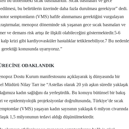
en bu dönemdeki sıcak basmalarıdır. Sıcak basmaları ve gece
 edilmesi, bu belirtilerin üzerinde daha fazla durulması gerekiyor” dedi.
omotor semptomların (VMS) hafife alınmaması gerektiğini vurgulayan
raştırmalar, menopoz döneminde sık yaşanan gece sıcak basmaları ve
r ve demans risk artışı ile ilişkili olabileceğini göstermektedir.5-6
kalp krizi gibi kardiyovasküler hastalıklar tetiklenebiliyor.7 Bu nedenle
sı gerektiği konusunda uyarıyoruz.”
SÜRECINE ODAKLANDIK
poz Dostu Kurum manifestosunu açıklayarak iş dünyasında bir
 Müdürü Nilay Tarr ise “Astellas olarak 20 yılı aşkın süredir yaklaşık
dağımıza kadın sağlığını da yerleştirdik. Bu konuyu bütünsel bir bakış
leri ve epidemiyolojik projeksiyonlar doğrultusunda, Türkiye’de sıcak
semptomlar (VMS) yaşayan kadın sayısının yaklaşık 6 milyon civarında
laşık 1,5 milyonunun tedavi aldığı düşünülmektedir.