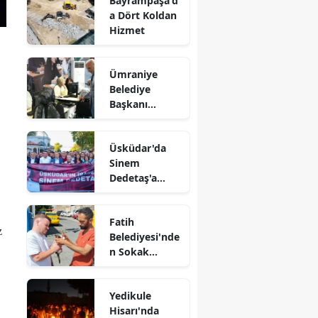
Bayrampaşa'd
a Dört Koldan
Hizmet
Ümraniye
Belediye
Başkanı
Yıldırım
Gençlerle Bir
Üsküdar'da
Araya Geldi
Sinem
Dedetaş'a
Destek
Yürüyüşü
Fatih
z
Belediyesi'nde
n Sokak
Hayvanlarına
Koruyucu Aile
Yedikule
Modeli
Hisarı'nda