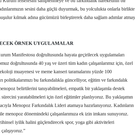
Kurum felsefesini sahiplenmeye ve bu farkındalık hareketinin bir
ınlarımızın sesini daha güçlü duyurmak, bu yolculukta onlarla birlikte
ulur kılmak adına gücümüzü birleştirerek daha sağlam adımlar atmay
ILECEK ÖRNEK UYGULAMALAR
Kurum Manifestosu doğrultusunda hayata geçirilecek uygulamaları
tomuz doğrultusunda 40 yaş ve üzeri tüm kadın çalışanlarımız için, özel
inekoloji muayenesi ve meme kanseri taramalarını yüzde 100
 politikalarımızı bu farkındalıkla güncelliyor, eğitim ve farkındalık
menopoz belirtilerini tanıyabilmeleri, empatik bir yaklaşımla destek
 sürecini yaratabilmeleri için özel eğitimler planlıyoruz. Bu yaklaşımın
acıyla Menopoz Farkındalık Lideri atamaya hazırlanıyoruz. Kadınların
z ile menopoz dönemindeki çalışanlarımıza ek izin imkanı sunuyoruz.
ihinsel iyilik halini güçlendirecek spor, yoga gibi aktiviteleri
 çalışıyoruz.”