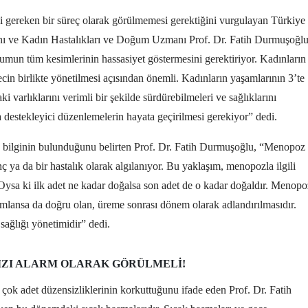
 gereken bir süreç olarak görülmemesi gerektiğini vurgulayan Türkiye
 ve Kadın Hastalıkları ve Doğum Uzmanı Prof. Dr. Fatih Durmuşoğlu
lumun tüm kesimlerinin hassasiyet göstermesini gerektiriyor. Kadınların
recin birlikte yönetilmesi açısından önemli. Kadınların yaşamlarının 3’te
 varlıklarını verimli bir şekilde sürdürebilmeleri ve sağlıklarını
a destekleyici düzenlemelerin hayata geçirilmesi gerekiyor” dedi.
ve bilginin bulunduğunu belirten Prof. Dr. Fatih Durmuşoğlu, “Menopoz
ç ya da bir hastalık olarak algılanıyor. Bu yaklaşım, menopozla ilgili
n. Oysa ki ilk adet ne kadar doğalsa son adet de o kadar doğaldır. Menopo
ımlansa da doğru olan, üreme sonrası dönem olarak adlandırılmasıdır.
ağlığı yönetimidir” dedi.
IZI ALARM OLARAK GÖRÜLMELI!
ok adet düzensizliklerinin korkuttuğunu ifade eden Prof. Dr. Fatih