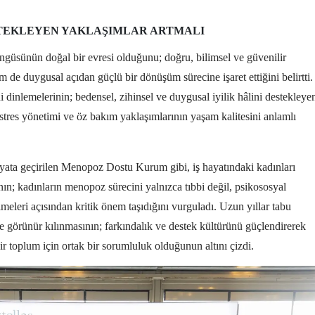
STEKLEYEN YAKLAŞIMLAR ARTMALI
üsünün doğal bir evresi olduğunu; doğru, bilimsel ve güvenilir
m de duygusal açıdan güçlü bir dönüşüm sürecine işaret ettiğini belirtti.
dinlemelerinin; bedensel, zihinsel ve duygusal iyilik hâlini destekleye
stres yönetimi ve öz bakım yaklaşımlarının yaşam kalitesini anlamlı
ayata geçirilen Menopoz Dostu Kurum gibi, iş hayatındaki kadınları
ın; kadınların menopoz sürecini yalnızca tıbbi değil, psikososyal
lmeleri açısından kritik önem taşıdığını vurguladı. Uzun yıllar tabu
 görünür kılınmasının; farkındalık ve destek kültürünü güçlendirerek
r toplum için ortak bir sorumluluk olduğunun altını çizdi.