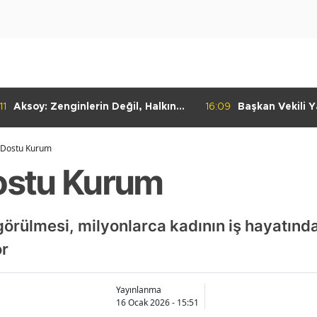
 Değil, Halkın
16:09
Başkan Vekili Yalçın Ekici, Birlikte
Dayanışma Marketi'nde
İncelemelerde Bulundu
Dostu Kurum
stu Kurum
örülmesi, milyonlarca kadının iş hayatınd
or
Yayınlanma
16 Ocak 2026 - 15:51