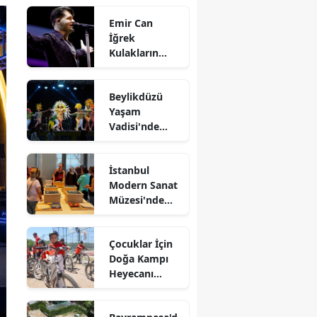
Emir Can
İğrek
Kulakların
Pasını Sildi
Beylikdüzü
Yaşam
Vadisi'nde
Kültürlerin
Dansı
İstanbul
Modern Sanat
Müzesi'nde
Kağıtlar
Sanata
Çocuklar İçin
Dönüşüyor
Doğa Kampı
Heyecanı
Devam Ediyor