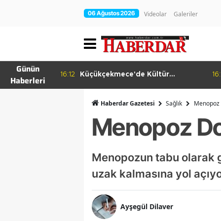
06 Ağustos 2026
Videolar
Galeriler
Günün
Küçükçekmece'de Kültür
16:11
Aksoy: Zenginlerin
Haberleri
Yolculuğu
Dediği Olacak!
Haberdar Gazetesi
Sağlık
Menopoz 
Menopoz Do
Menopozun tabu olarak g
uzak kalmasına yol açıy
Ayşegül Dilaver