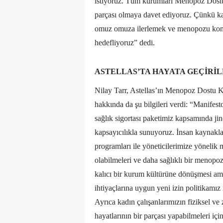
istiyoruz. Tüm kurumları Menopoz Dostu 
parçası olmaya davet ediyoruz. Çünkü kad
omuz omuza ilerlemek ve menopozu konuş
hedefliyoruz” dedi.
ASTELLAS’TA HAYATA GEÇIR
Nilay Tarr, Astellas’ın Menopoz Dostu 
hakkında da şu bilgileri verdi: “Manifes
sağlık sigortası paketimiz kapsamında j
kapsayıcılıkla sunuyoruz. İnsan kaynakları
programları ile yöneticilerimize yönelik 
olabilmeleri ve daha sağlıklı bir menopoz
kalıcı bir kurum kültürüne dönüşmesi am
ihtiyaçlarına uygun yeni izin politikamı
Ayrıca kadın çalışanlarımızın fiziksel ve z
hayatlarının bir parçası yapabilmeleri için