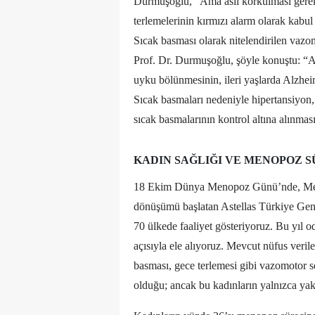
Durmuşoğlu, “Ama asıl korkulması gerek
terlemelerinin kırmızı alarm olarak kabul
Sıcak basması olarak nitelendirilen vaz
Prof. Dr. Durmuşoğlu, şöyle konuştu: “A
uyku bölünmesinin, ileri yaşlarda Alzheime
Sıcak basmaları nedeniyle hipertansiyon, 
sıcak basmalarının kontrol altına alınma
KADIN SAĞLIĞI VE MENOPOZ 
18 Ekim Dünya Menopoz Günü’nde, Meno
dönüşümü başlatan Astellas Türkiye Genel
70 ülkede faaliyet gösteriyoruz. Bu yıl o
açısıyla ele alıyoruz. Mevcut nüfus veri
basması, gece terlemesi gibi vazomotor 
olduğu; ancak bu kadınların yalnızca yak