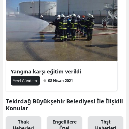
Yangına karşı eğitim verildi
Yerel Gündem
08 Nisan 2021
Tekirdağ Büyükşehir Belediyesi İle İlişkili
Konular
Tbak
Engellilere
Tbşt
Haberleri
Özel
Haberleri