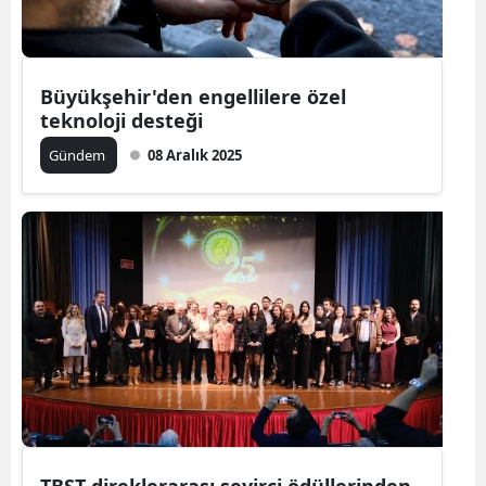
Büyükşehir'den engellilere özel
teknoloji desteği
Gündem
08 Aralık 2025
TBŞT direklerarası seyirci ödüllerinden