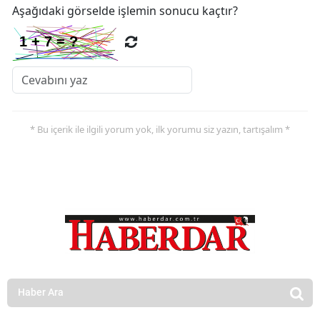
Aşağıdaki görselde işlemin sonucu kaçtır?
* Bu içerik ile ilgili yorum yok, ilk yorumu siz yazın, tartışalım *