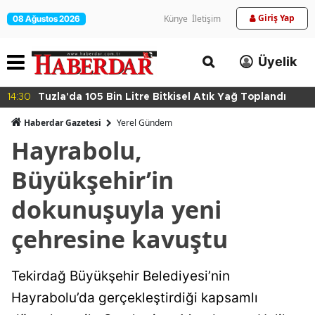
Giriş Yap
Künye
İletişim
08 Ağustos 2026
Üyelik
14:30
Tuzla'da 105 Bin Litre Bitkisel Atık Yağ Toplandı
Haberdar Gazetesi
Yerel Gündem
Hayrabolu,
Büyükşehir’in
dokunuşuyla yeni
çehresine kavuştu
Tekirdağ Büyükşehir Belediyesi’nin
Hayrabolu’da gerçekleştirdiği kapsamlı