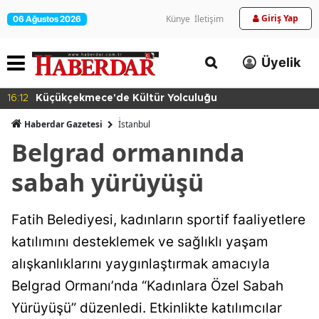
Giriş Yap
Künye
İletişim
06 Ağustos 2026
Üyelik
16:12
Küçükçekmece'de Kültür Yolculuğu
Haberdar Gazetesi
İ̇stanbul
Belgrad ormanında
sabah yürüyüşü
Fatih Belediyesi, kadınların sportif faaliyetlere
katılımını desteklemek ve sağlıklı yaşam
alışkanlıklarını yaygınlaştırmak amacıyla
Belgrad Ormanı’nda “Kadınlara Özel Sabah
Yürüyüşü” düzenledi. Etkinlikte katılımcılar