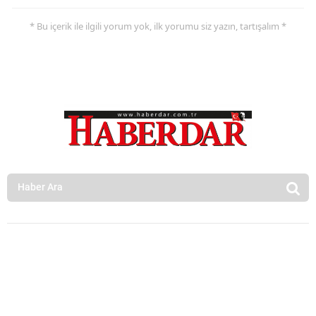
* Bu içerik ile ilgili yorum yok, ilk yorumu siz yazın, tartışalım *