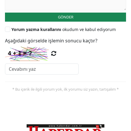
GÖNDER
Yorum yazma kurallarını
okudum ve kabul ediyorum
Aşağıdaki görselde işlemin sonucu kaçtır?
* Bu içerik ile ilgili yorum yok, ilk yorumu siz yazın, tartışalım *