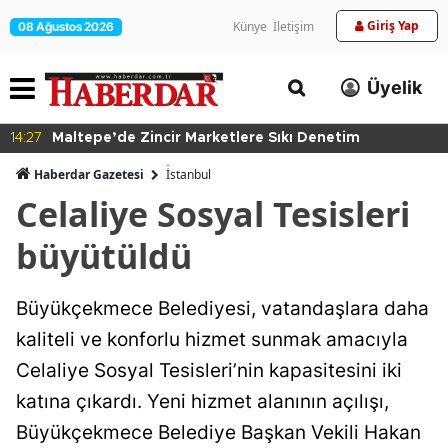
Giriş Yap
Künye
İletişim
08 Ağustos 2026
Üyelik
14:27
Maltepe’de Zincir Marketlere Sıkı Denetim
Haberdar Gazetesi
İ̇stanbul
Celaliye Sosyal Tesisleri
büyütüldü
Büyükçekmece Belediyesi, vatandaşlara daha
kaliteli ve konforlu hizmet sunmak amacıyla
Celaliye Sosyal Tesisleri’nin kapasitesini iki
katına çıkardı. Yeni hizmet alanının açılışı,
Büyükçekmece Belediye Başkan Vekili Hakan