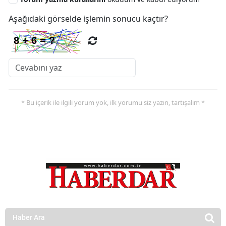
Aşağıdaki görselde işlemin sonucu kaçtır?
* Bu içerik ile ilgili yorum yok, ilk yorumu siz yazın, tartışalım *