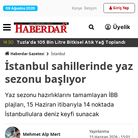
Giriş Yap
Künye
İletişim
09 Ağustos 2026
Üyelik
14:30
Tuzla'da 105 Bin Litre Bitkisel Atık Yağ Toplandı
Haberdar Gazetesi
İ̇stanbul
İstanbul sahillerinde yaz
sezonu başlıyor
Yaz sezonu hazırlıklarını tamamlayan İBB
plajları, 15 Haziran itibarıyla 14 noktada
İstanbullulara deniz keyfi sunacak
Yayınlanma
Mehmet Alp Mert
15 Haziran 2026 - 15:01