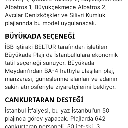
Albatros 1, Büyükçekmece Albatros 2,
Avcılar Denizköşkler ve Silivri Kumluk
plajlarında bu model uygulanacak.
BÜYÜKADA SEÇENEĞI
İBB iştiraki BELTUR tarafından işletilen
Büyükada Plajı da İstanbullulara ekonomik
tatil seçeneği sunuyor. Büyükada
Meydanı'ndan BA-4 hattıyla ulaşılan plaj,
manzarası, güneşlenme alanları ve adanın
sakin atmosferiyle ziyaretçilerini bekliyor.
CANKURTARAN DESTEĞI
İstanbul İtfaiyesi, bu yaz İstanbul’un 50
plajında görev yapacak. Plajlarda 642
cankurtaran personeli, 50 jet-ski, 3