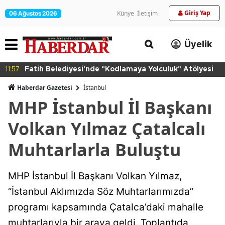
Giriş Yap
Künye
İletişim
06 Ağustos 2026
Üyelik
11:57
Fatih Belediyesi'nde "Kodlamaya Yolculuk" Atölyesi
Haberdar Gazetesi
İ̇stanbul
MHP İstanbul İl Başkanı
Volkan Yılmaz Çatalcalı
Muhtarlarla Buluştu
MHP İstanbul İl Başkanı Volkan Yılmaz,
“İstanbul Aklımızda Söz Muhtarlarımızda”
programı kapsamında Çatalca’daki mahalle
muhtarlarıyla bir araya geldi. Toplantıda