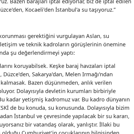
ruz. Bazen barajları iptal ediyorlar, biz de iptal edilen
Düzce'den, Kocaeli'den İstanbul'a su taşıyoruz.”
 korunması gerektiğini vurgulayan Aslan, su
iletişim ve teknik kadroların görüşlerinin önemine
ında şu değerlendirmeyi yaptı:
arını koruyabilsek. Keşke baraj havzaları iptal
n, Düzce'den, Sakarya'dan, Melen Irmağı'ndan
a kalmasak. Bazen düşünmeden, anlık verilen
luyor. Dolayısıyla devletin kurumları birbiriyle
 Bu kadar yetişmiş kadromuz var. Bu kadro dünyanın
 İSKİ de bu konuda, su konusunda. Dolayısıyla bizim
dan İstanbul ve çevresinde yapılacak bir su kararı,
uyorsanız bir vatandaş olarak, yanlıştır. İllaki bu
ş olduğu Cumhuriyet'in çocuklarının bilgisinden