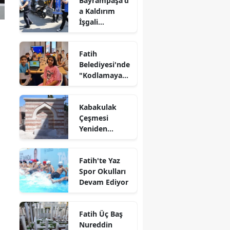
Bayrampaşa'd
a Kaldırım
İşgali
Denetimi
Fatih
Belediyesi'nde
"Kodlamaya
Yolculuk"
Atölyesi
Kabakulak
Çeşmesi
Yeniden
Suyuna
Kavuştu
Fatih'te Yaz
Spor Okulları
Devam Ediyor
Fatih Üç Baş
Nureddin