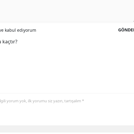
GÖNDE
e kabul ediyorum
 kaçtır?
 ilgili yorum yok, ilk yorumu siz yazın, tartışalım *