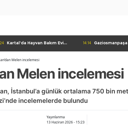
:24
Kartal'da Hayvan Bakım Evi
14:14
Gaziosmanpaşa
Çalışmaları Başladı
Kulübü'nden Gur
lan’dan Melen incelemesi
dan Melen incelemesi
slan, İstanbul’a günlük ortalama 750 bin 
ezi’nde incelemelerde bulundu
Yayınlanma
13 Haziran 2026 - 15:23