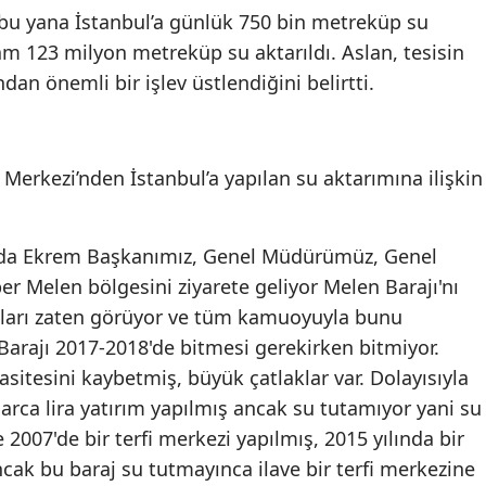
 bu yana İstanbul’a günlük 750 bin metreküp su
m 123 milyon metreküp su aktarıldı. Aslan, tesisin
dan önemli bir işlev üstlendiğini belirtti.
 Merkezi’nden İstanbul’a yapılan su aktarımına ilişkin
ında Ekrem Başkanımız, Genel Müdürümüz, Genel
r Melen bölgesini ziyarete geliyor Melen Barajı'nı
tıları zaten görüyor ve tüm kamuoyuyla bunu
arajı 2017-2018'de bitmesi gerekirken bitmiyor.
sitesini kaybetmiş, büyük çatlaklar var. Dolayısıyla
rlarca lira yatırım yapılmış ancak su tutamıyor yani su
2007'de bir terfi merkezi yapılmış, 2015 yılında bir
ncak bu baraj su tutmayınca ilave bir terfi merkezine