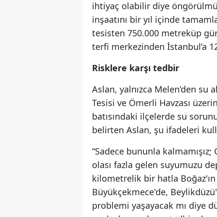
ihtiyaç olabilir diye öngörülmü
inşaatını bir yıl içinde tamaml
tesisten 750.000 metreküp gün
terfi merkezinden İstanbul’a 
Risklere karşı tedbir
Aslan, yalnızca Melen’den su a
Tesisi ve Ömerli Havzası üzerin
batısındaki ilçelerde su sorun
belirten Aslan, şu ifadeleri kul
“Sadece bununla kalmamışız; C
olası fazla gelen suyumuzu de
kilometrelik bir hatla Boğaz'ın
Büyükçekmece'de, Beylikdüzü'n
problemi yaşayacak mı diye dü