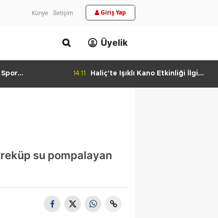
Giriş Yap
Künye
İletişim
Üyelik
 Spor
14:11
Haliç'te Işıklı Kano Etkinliği İlgi
urlandıran Başarı
Görüyor
metreküp su pompalayan