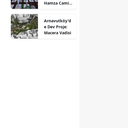
Hamza Camii
Haziresi
Restore Edildi
Arnavutköy'd
e Dev Proje:
Macera Vadisi