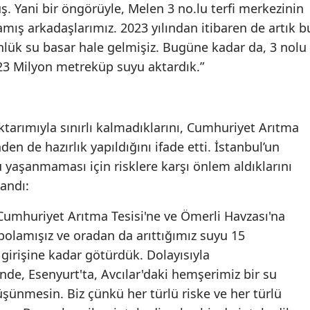
ş. Yani bir öngörüyle, Melen 3 no.lu terfi merkezinin
amış arkadaşlarımız. 2023 yılından itibaren de artık b
lük su basar hale gelmişiz. Bugüne kadar da, 3 nolu
123 Milyon metreküp suyu aktardık.”
ktarımıyla sınırlı kalmadıklarını, Cumhuriyet Arıtma
den de hazırlık yapıldığını ifade etti. İstanbul’un
u yaşanmaması için risklere karşı önlem aldıklarını
landı:
umhuriyet Arıtma Tesisi'ne ve Ömerli Havzası'na
polamışız ve oradan da arıttığımız suyu 15
 girişine kadar götürdük. Dolayısıyla
de, Esenyurt'ta, Avcılar'daki hemşerimiz bir su
şünmesin. Biz çünkü her türlü riske ve her türlü