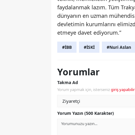
faydalanmak lazım. Tüm Trakya
dünyanın en uzman mühendisler
devletimin kurumlarını elimizd
etmeye davet ediyorum.”
#İBB
#İSKİ
#Nuri Aslan
Yorumlar
Takma Ad
Yorum yapmak için, isterseniz
giriş yapabilir
Yorum Yazın (500 Karakter)