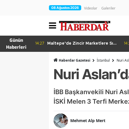
08 Ağustos 2026
Videolar
Galeriler
Günün
re Bitkisel
14:27
Maltepe’de Zincir Marketlere Sıkı
14
Haberleri
Denetim
Haberdar Gazetesi
İ̇stanbul
Nuri As
Nuri Aslan’
İBB Başkanvekili Nuri A
İSKİ Melen 3 Terfi Merk
Mehmet Alp Mert