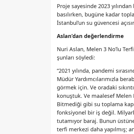
Proje sayesinde 2023 yılından
basılırken, bugüne kadar topla
İstanbul’un su güvencesi açısın
Aslan’dan değerlendirme
Nuri Aslan, Melen 3 No’lu Terfi
şunları söyledi:
“2021 yılında, pandemi sıras
Müdür Yardımcılarımızla berabe
görmek için. Ve oradaki sıkın
konuştuk. Ve maalesef Melen B
Bitmediği gibi su toplama kapa
fonksiyonel bir iş değil. Milya
tutamıyor baraj. Bunun üstüne 
terfi merkezi daha yapılmış; a