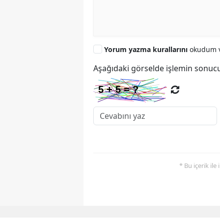
Yorum yazma kurallarını
okudum v
Aşağıdaki görselde işlemin sonucu
* Bu içerik ile