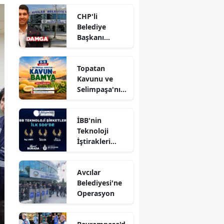
CHP'li
Belediye
Başkanı
hakkında
tahliye kararı
Topatan
Kavunu ve
Selimpaşa'nın
Meşhur
Bamyası
İBB'nin
Vatandaşlarla
Teknoloji
Buluşuyor
İştirakleri
Bilişim 500
Listesinde
Avcılar
Belediyesi'ne
Operasyon