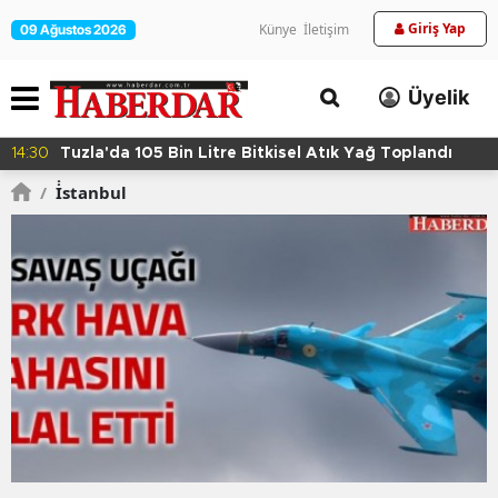
Giriş Yap
Künye
İletişim
09 Ağustos 2026
Üyelik
14:24
Kartal'da Hayvan Bakım Evi Çalışmaları Başladı
/
İ̇stanbul