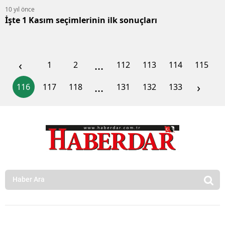
10 yıl önce
İşte 1 Kasım seçimlerinin ilk sonuçları
‹
...
1
2
112
113
114
115
...
›
116
117
118
131
132
133