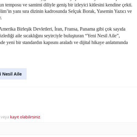
n temposu ve samimi diliyle geniş bir izleyici kitlesini kendine çekti.
im’in yanı sıra dizinin kadrosunda Selçuk Borak, Yasemin Yazıcı ve
.
merika Birleşik Devletleri, İran, Fransa, Panama gibi çok sayıda
zlediği aile sıcaklığını seyirciyle buluşturan “Yeni Nesil Aile”,
de yeni bir standardın kapısını araladı ve dijital hikaye anlatımında
 Nesil Aile
veya
kayıt olabilirsiniz
.