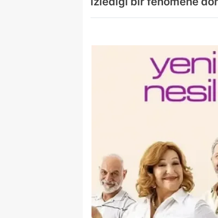
izlediği bir fenomene dö