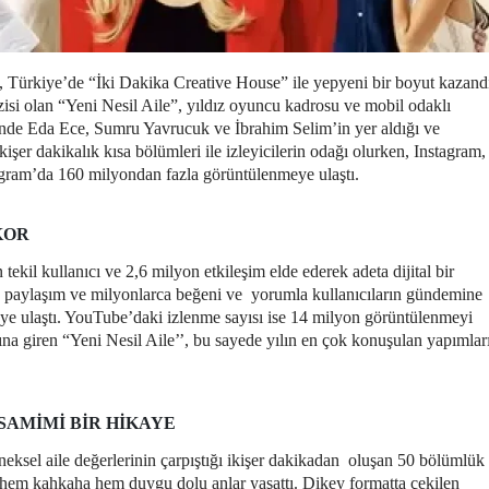
, Türkiye’de “İki Dakika Creative House” ile yepyeni bir boyut kazand
isi olan “Yeni Nesil Aile”, yıldız oyuncu kadrosu ve mobil odaklı
erinde Eda Ece, Sumru Yavrucuk ve İbrahim Selim’in yer aldığı ve
ikişer dakikalık kısa bölümleri ile izleyicilerin odağı olurken, Instagram,
agram’da 160 milyondan fazla görüntülenmeye ulaştı.
KOR
ekil kullanıcı ve 2,6 milyon etkileşim elde ederek adeta dijital bir
 paylaşım ve milyonlarca beğeni ve
yorumla kullanıcıların gündemine
eye ulaştı. YouTube’daki izlenme sayısı ise 14 milyon görüntülenmeyi
ına giren “Yeni Nesil Aile’’, bu sayede yılın en çok konuşulan yapımlar
SAMIMI BIR HIKAYE
eksel aile değerlerinin çarpıştığı ikişer dakikadan
oluşan 50 bölümlük
e hem kahkaha hem duygu dolu anlar yaşattı. Dikey formatta çekilen