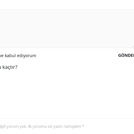
GÖNDE
e kabul ediyorum
 kaçtır?
 ilgili yorum yok, ilk yorumu siz yazın, tartışalım *