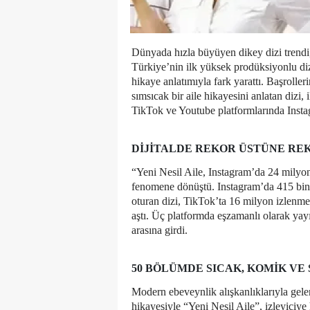
Dünyada hızla büyüyen dikey dizi trendi
Türkiye’nin ilk yüksek prodüksiyonlu diz
hikaye anlatımıyla fark yarattı. Başroll
sımsıcak bir aile hikayesini anlatan dizi, 
TikTok ve Youtube platformlarında Inst
DIJITALDE REKOR ÜSTÜNE RE
“Yeni Nesil Aile, Instagram’da 24 milyon t
fenomene dönüştü. Instagram’da 415 bin
oturan dizi, TikTok’ta 16 milyon izlenm
aştı. Üç platformda eşzamanlı olarak yay
arasına girdi.
50 BÖLÜMDE SICAK, KOMIK VE 
Modern ebeveynlik alışkanlıklarıyla gelen
hikayesiyle “Yeni Nesil Aile”, izleyiciy