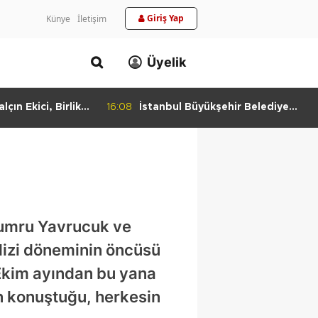
Giriş Yap
Künye
İletişim
Üyelik
lçın Ekici, Birlikte
16:08
İstanbul Büyükşehir Belediye
keti'nde
Başkan Vekili Nuri Aslan’dan
Bulundu
Silivri Belediyesine Ziyaret
 Sumru Yavrucuk ve
 dizi döneminin öncüsü
 Ekim ayından bu yana
n konuştuğu, herkesin