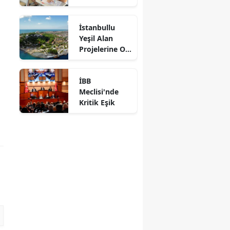
Adaylarına
Ücretsiz
İstanbullu
Eğitim Desteği
Yeşil Alan
Projelerine Oy
Verdi
İBB
Meclisi'nde
Kritik Eşik