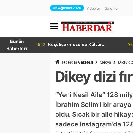
06 Ağustos 2026
Videolar
Galeriler
Günün
ema Günleri
16:12
Küçükçekmece'de Kültür
16:
Haberleri
Yolculuğu
Haberdar Gazetesi
Medya
Dikey diz
Dikey dizi fı
“Yeni Nesil Aile” 128 mi
İbrahim Selim’i bir araya
oldu. Sıcak bir aile hik
sadece Instagram’da 128