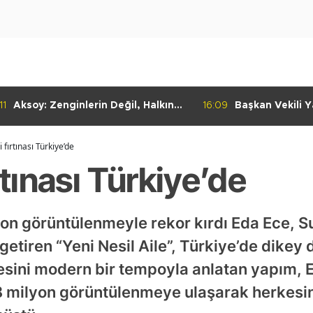
11
Aksoy: Zenginlerin Değil, Halkın
16:09
Başkan Vekili Ya
Dediği Olacak!
Dayanışma Mar
İncelemelerde 
i fırtınası Türkiye’de
rtınası Türkiye’de
lyon görüntülenmeyle rekor kırdı Eda Ece,
 getiren “Yeni Nesil Aile”, Türkiye’de dikey
ayesini modern bir tempoyla anlatan yapım,
 milyon görüntülenmeye ulaşarak herkesi