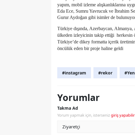
yapım, mobil izleme alışkanlıklarına uygu
Eda Ece, Sumru Yavrucuk ve İbrahim Sel
Gurur Aydoğan gibi isimler de bulunuyor
Türkiye dışında, Azerbaycan, Almanya, A
ülkeden izleyicinin takip ettiği
herkesin ö
Türkiye’de dikey formatta içerik üretimin
öncülük eden bir proje haline geldi
#instagram
#rekor
#Yeni
Yorumlar
Takma Ad
Yorum yapmak için, isterseniz
giriş yapabilir