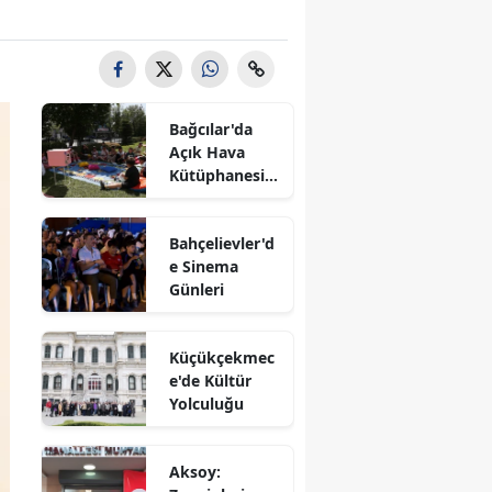
Bağcılar'da
Açık Hava
Kütüphanesi'n
e Yoğun İlgi
Bahçelievler'd
e Sinema
Günleri
Küçükçekmec
e'de Kültür
Yolculuğu
Aksoy: