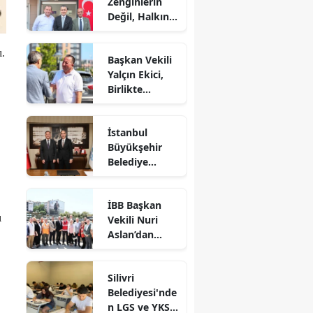
Zenginlerin
Değil, Halkın
Dediği Olacak!
ı.
Başkan Vekili
Yalçın Ekici,
Birlikte
Dayanışma
Marketi'nde
İstanbul
İncelemelerde
Büyükşehir
Bulundu
Belediye
Başkan Vekili
Nuri Aslan’dan
İBB Başkan
Silivri
ı
Vekili Nuri
Belediyesine
Aslan’dan
Ziyaret
Silivri’de
Devam Eden
Silivri
Çalışmalara
Belediyesi'nde
Yakın Takip
n LGS ve YKS