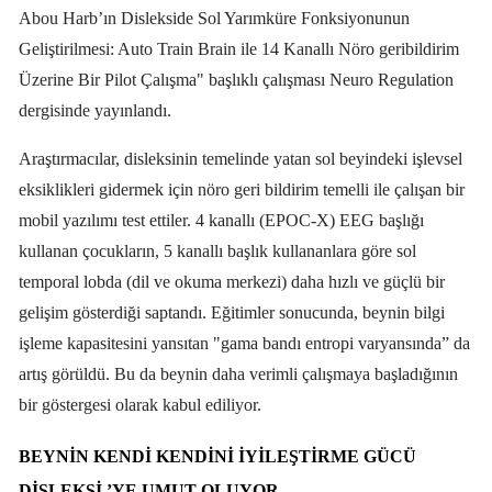
Abou Harb’ın Dislekside Sol Yarımküre Fonksiyonunun
Geliştirilmesi: Auto Train Brain ile 14 Kanallı Nöro geribildirim
Üzerine Bir Pilot Çalışma" başlıklı çalışması Neuro Regulation
dergisinde yayınlandı.
Araştırmacılar, disleksinin temelinde yatan sol beyindeki işlevsel
eksiklikleri gidermek için nöro geri bildirim temelli ile çalışan bir
mobil yazılımı test ettiler. 4 kanallı (EPOC-X) EEG başlığı
kullanan çocukların, 5 kanallı başlık kullananlara göre sol
temporal lobda (dil ve okuma merkezi) daha hızlı ve güçlü bir
gelişim gösterdiği saptandı. Eğitimler sonucunda, beynin bilgi
işleme kapasitesini yansıtan "gama bandı entropi varyansında” da
artış görüldü.
Bu da beynin daha verimli çalışmaya başladığının
bir göstergesi olarak kabul ediliyor.
BEYNIN KENDI KENDINI İYILEŞTIRME GÜCÜ
DISLEKSI ’YE UMUT OLUYOR