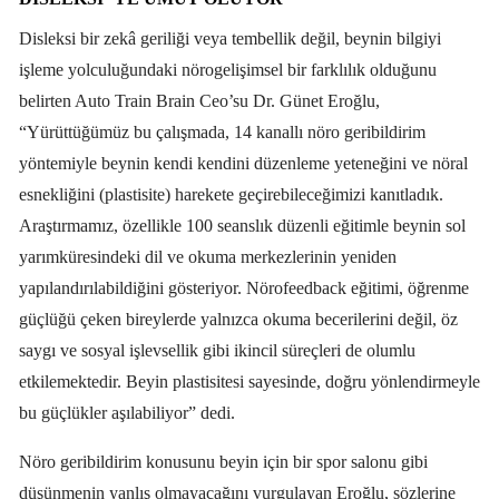
Disleksi bir zekâ geriliği veya tembellik değil, beynin bilgiyi
işleme yolculuğundaki nörogelişimsel bir farklılık olduğunu
belirten Auto Train Brain Ceo’su Dr. Günet Eroğlu,
“Yürüttüğümüz bu çalışmada, 14 kanallı nöro geribildirim
yöntemiyle beynin kendi kendini düzenleme yeteneğini ve nöral
esnekliğini (plastisite) harekete geçirebileceğimizi kanıtladık.
Araştırmamız, özellikle 100 seanslık düzenli eğitimle beynin sol
yarımküresindeki dil ve okuma merkezlerinin yeniden
yapılandırılabildiğini gösteriyor. Nörofeedback eğitimi, öğrenme
güçlüğü çeken bireylerde yalnızca okuma becerilerini değil, öz
saygı ve sosyal işlevsellik gibi ikincil süreçleri de olumlu
etkilemektedir. Beyin plastisitesi sayesinde, doğru yönlendirmeyle
bu güçlükler aşılabiliyor” dedi.
Nöro geribildirim konusunu beyin için bir spor salonu gibi
düşünmenin yanlış olmayacağını vurgulayan Eroğlu, sözlerine