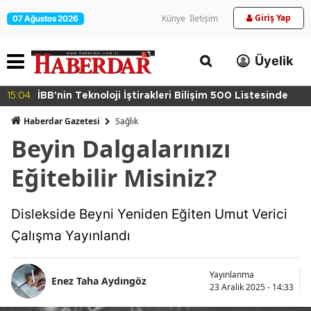
Giriş Yap
Künye
İletişim
07 Ağustos 2026
Üyelik
15:04
İBB'nin Teknoloji İştirakleri Bilişim 500 Listesinde
Haberdar Gazetesi
Sağlık
Beyin Dalgalarınızı
Eğitebilir Misiniz?
Dislekside Beyni Yeniden Eğiten Umut Verici
Çalışma Yayınlandı
Yayınlanma
Enez Taha Aydıngöz
23 Aralık 2025 - 14:33