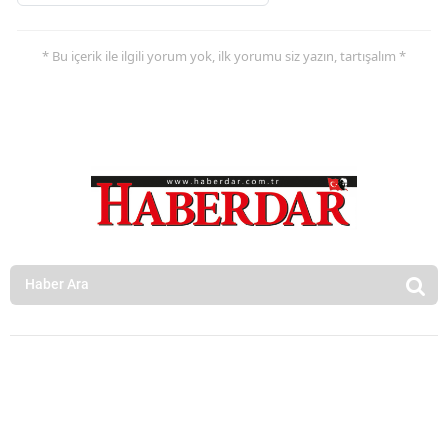
* Bu içerik ile ilgili yorum yok, ilk yorumu siz yazın, tartışalım *