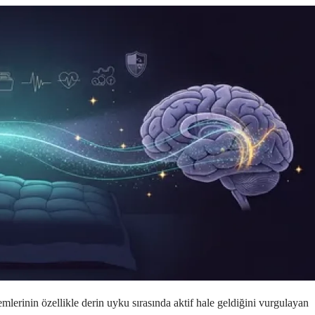
lerinin özellikle derin uyku sırasında aktif hale geldiğini vurgulayan