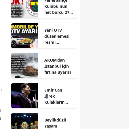
Fenerbahçe
Gerçekleştirild
Kulübü'nün
i
net borcu 27
milyar 961
milyon lira
Yeni OTV
düzenlemesi
resmi
gazetede
yayınlandı
AKOM’dan
İstanbul için
fırtına uyarısı
n
Emir Can
İğrek
Kulakların
Pasını Sildi
e
n
Beylikdüzü
Yaşam