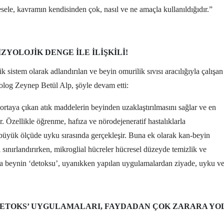
ele, kavramın kendisinden çok, nasıl ve ne amaçla kullanıldığıdır.”
ZYOLOJIK DENGE ILE ILIŞKILI!
k sistem olarak adlandırılan ve beyin omurilik sıvısı aracılığıyla çalışan
olog Zeynep Betül Alp, şöyle devam etti:
ortaya çıkan atık maddelerin beyinden uzaklaştırılmasını sağlar ve en
. Özellikle öğrenme, hafıza ve nörodejeneratif hastalıklarla
i büyük ölçüde uyku sırasında gerçekleşir. Buna ek olarak kan-beyin
i sınırlandırırken, mikroglial hücreler hücresel düzeyde temizlik ve
ıyla beynin ‘detoksu’, uyanıkken yapılan uygulamalardan ziyade, uyku v
DETOKS’ UYGULAMALARI, FAYDADAN ÇOK ZARARA YO