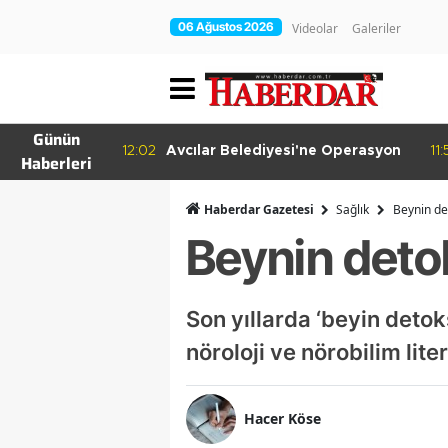
06 Ağustos 2026
Videolar
Galeriler
Günün
irakleri
12:02
Avcılar Belediyesi'ne Operasyon
11:
Haberleri
nde
Haberdar Gazetesi
Sağlık
Beynin det
Beynin detok
Son yıllarda ‘beyin deto
nöroloji ve nörobilim lit
Hacer Köse