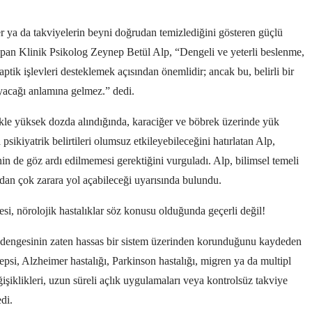
er ya da takviyelerin beyni doğrudan temizlediğini gösteren güçlü
apan Klinik Psikolog Zeynep Betül Alp, “Dengeli ve yeterli beslenme,
aptik işlevleri desteklemek açısından önemlidir; ancak bu, belirli bir
yacağı anlamına gelmez.” dedi.
likle yüksek dozda alındığında, karaciğer ve böbrek üzerinde yük
psikiyatrik belirtileri olumsuz etkileyebileceğini hatırlatan Alp,
inin de göz ardı edilmemesi gerektiğini vurguladı. Alp, bilimsel temeli
dan çok zarara yol açabileceği uyarısında bulundu.
si, nörolojik hastalıklar söz konusu olduğunda geçerli değil!
in dengesinin zaten hassas bir sistem üzerinden korunduğunu kaydeden
psi, Alzheimer hastalığı, Parkinson hastalığı, migren ya da multipl
şiklikleri, uzun süreli açlık uygulamaları veya kontrolsüz takviye
di.