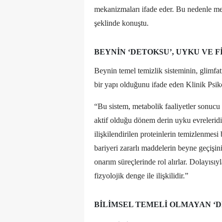
mekanizmaları ifade eder. Bu nedenle mes
şeklinde konuştu.
BEYNIN ‘DETOKSU’, UYKU VE FI
Beynin temel temizlik sisteminin, glimfati
bir yapı olduğunu ifade eden Klinik Psik
“Bu sistem, metabolik faaliyetler sonucu 
aktif olduğu dönem derin uyku evreleridir
ilişkilendirilen proteinlerin temizlenmes
bariyeri zararlı maddelerin beyne geçişin
onarım süreçlerinde rol alırlar. Dolayıs
fizyolojik denge ile ilişkilidir.”
BILIMSEL TEMELI OLMAYAN ‘