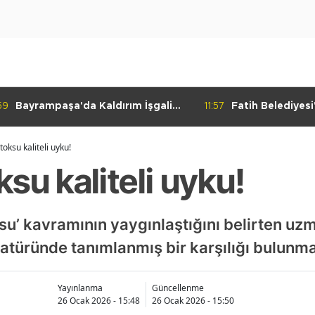
59
Bayrampaşa'da Kaldırım İşgali
11:57
Fatih Belediyes
Denetimi
Yolculuk" Atölye
oksu kaliteli uyku!
su kaliteli uyku!
ksu’ kavramının yaygınlaştığını belirten uz
eratüründe tanımlanmış bir karşılığı bulunm
Yayınlanma
Güncellenme
26 Ocak 2026 - 15:48
26 Ocak 2026 - 15:50