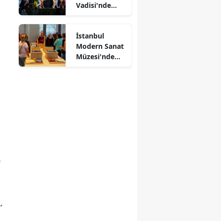
Vadisi'nde
Kültürlerin
Dansı
İstanbul
Modern Sanat
Müzesi'nde
Kağıtlar
Sanata
Dönüşüyor
e
L