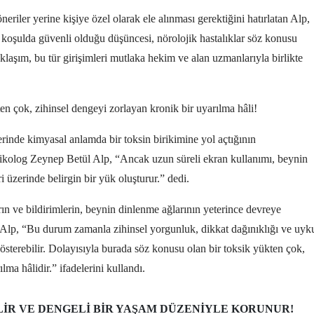
riler yerine kişiye özel olarak ele alınması gerektiğini hatırlatan Alp,
 koşulda güvenli olduğu düşüncesi, nörolojik hastalıklar söz konusu
aklaşım, bu tür girişimleri mutlaka hekim ve alan uzmanlarıyla birlikte
n çok, zihinsel dengeyi zorlayan kronik bir uyarılma hâli!
inde kimyasal anlamda bir toksin birikimine yol açtığının
sikolog Zeynep Betül Alp, “Ancak uzun süreli ekran kullanımı, beynin
i üzerinde belirgin bir yük oluşturur.” dedi.
rın ve bildirimlerin, beynin dinlenme ağlarının yeterince devreye
en Alp, “Bu durum zamanla zihinsel yorgunluk, dikkat dağınıklığı ve uyk
sterebilir. Dolayısıyla burada söz konusu olan bir toksik yükten çok,
lma hâlidir.” ifadelerini kullandı.
LIR VE DENGELI BIR YAŞAM DÜZENIYLE KORUNUR!