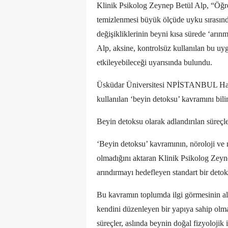
Klinik Psikolog Zeynep Betül Alp, “Öğrenm
temizlenmesi büyük ölçüde uyku sırasında
değişikliklerinin beyni kısa sürede ‘arınm
Alp, aksine, kontrolsüz kullanılan bu uyg
etkileyebileceği uyarısında bulundu.
Üsküdar Üniversitesi NPİSTANBUL Hasta
kullanılan ‘beyin detoksu’ kavramını bil
Beyin detoksu olarak adlandırılan süreçler
‘Beyin detoksu’ kavramının, nöroloji ve n
olmadığını aktaran Klinik Psikolog Zeyne
arındırmayı hedefleyen standart bir deto
Bu kavramın toplumda ilgi görmesinin al
kendini düzenleyen bir yapıya sahip olma
süreçler, aslında beynin doğal fizyolojik i