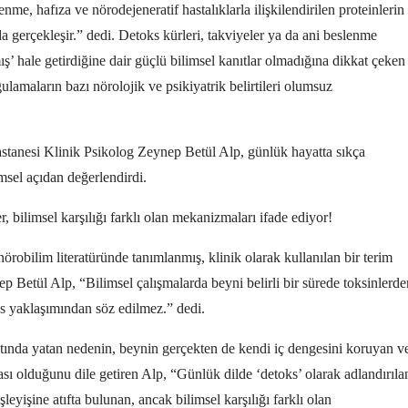
e, hafıza ve nörodejeneratif hastalıklarla ilişkilendirilen proteinlerin
 gerçekleşir.” dedi. Detoks kürleri, takviyeler ya da ani beslenme
ış’ hale getirdiğine dair güçlü bilimsel kanıtlar olmadığına dikkat çeken
ulamaların bazı nörolojik ve psikiyatrik belirtileri olumsuz
nesi Klinik Psikolog Zeynep Betül Alp, günlük hayatta sıkça
imsel açıdan değerlendirdi.
, bilimsel karşılığı farklı olan mekanizmaları ifade ediyor!
örobilim literatüründe tanımlanmış, klinik olarak kullanılan bir terim
p Betül Alp, “Bilimsel çalışmalarda beyni belirli bir sürede toksinlerde
ks yaklaşımından söz edilmez.” dedi.
tında yatan nedenin, beynin gerçekten de kendi iç dengesini koruyan v
sı olduğunu dile getiren Alp, “Günlük dilde ‘detoks’ olarak adlandırıla
şleyişine atıfta bulunan, ancak bilimsel karşılığı farklı olan