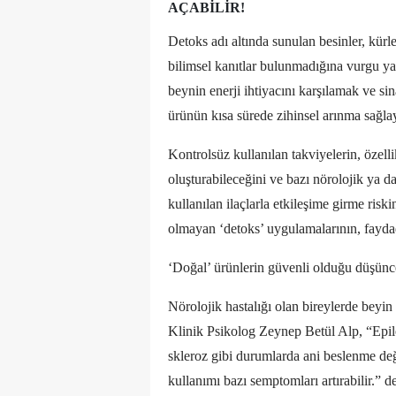
AÇABILIR!
Detoks adı altında sunulan besinler, kürl
bilimsel kanıtlar bulunmadığına vurgu y
beynin enerji ihtiyacını karşılamak ve sin
ürünün kısa sürede zihinsel arınma sağla
Kontrolsüz kullanılan takviyelerin, özel
oluşturabileceğini ve bazı nörolojik ya da 
kullanılan ilaçlarla etkileşime girme risk
olmayan ‘detoks’ uygulamalarının, fayda
‘Doğal’ ürünlerin güvenli olduğu düşünce
Nörolojik hastalığı olan bireylerde bey
Klinik Psikolog Zeynep Betül Alp, “Epile
skleroz gibi durumlarda ani beslenme deği
kullanımı bazı semptomları artırabilir.” de