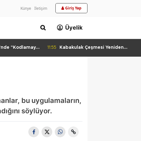
Giriş Yap
Künye
İletişim
Üyelik
i'nde "Kodlamaya
11:55
Kabakulak Çeşmesi Yeniden
si
Suyuna Kavuştu
manlar, bu uygulamaların,
adığını söylüyor.