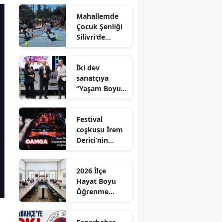
Mahallemde
Çocuk Şenliği
Silivri'de
Coşkuyla
Gerçekleştirild
İki dev
i
sanatçıya
“Yaşam Boyu
Onur Ödülü’’
ödülü
Festival
coşkusu İrem
Derici’nin
şarkılarıyla
zirveye taşındı
2026 İlçe
Hayat Boyu
Öğrenme
Komisyonu
Toplantısı