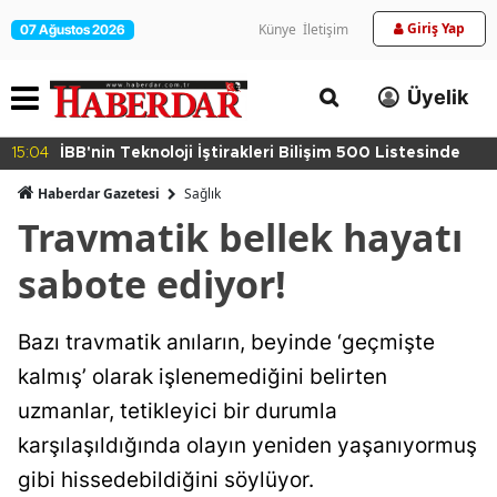
Giriş Yap
Künye
İletişim
07 Ağustos 2026
Üyelik
15:04
İBB'nin Teknoloji İştirakleri Bilişim 500 Listesinde
Haberdar Gazetesi
Sağlık
Travmatik bellek hayatı
sabote ediyor!
Bazı travmatik anıların, beyinde ‘geçmişte
kalmış’ olarak işlenemediğini belirten
uzmanlar, tetikleyici bir durumla
karşılaşıldığında olayın yeniden yaşanıyormuş
gibi hissedebildiğini söylüyor.