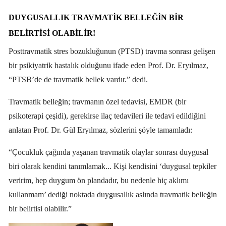
DUYGUSALLIK TRAVMATIK BELLEĞIN BIR
BELIRTISI OLABILIR!
Posttravmatik stres bozukluğunun (PTSD) travma sonrası gelişen
bir psikiyatrik hastalık olduğunu ifade eden Prof. Dr. Eryılmaz,
“PTSB’de de travmatik bellek vardır.” dedi.
Travmatik belleğin; travmanın özel tedavisi, EMDR (bir
psikoterapi çeşidi), gerekirse ilaç tedavileri ile tedavi edildiğini
anlatan Prof. Dr. Gül Eryılmaz, sözlerini şöyle tamamladı:
“Çocukluk çağında yaşanan travmatik olaylar sonrası duygusal
biri olarak kendini tanımlamak... Kişi kendisini ‘duygusal tepkiler
veririm, hep duygum ön plandadır, bu nedenle hiç aklımı
kullanmam’ dediği noktada duygusallık aslında travmatik belleğin
bir belirtisi olabilir.”