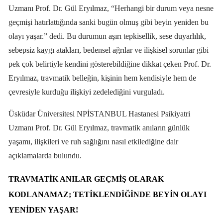
Uzmanı Prof. Dr. Gül Eryılmaz, “Herhangi bir durum veya nesne
geçmişi hatırlattığında sanki bugün olmuş gibi beyin yeniden bu
olayı yaşar.” dedi. Bu durumun aşırı tepkisellik, sese duyarlılık,
sebepsiz kaygı atakları, bedensel ağrılar ve ilişkisel sorunlar gibi
pek çok belirtiyle kendini gösterebildiğine dikkat çeken Prof. Dr.
Eryılmaz, travmatik belleğin, kişinin hem kendisiyle hem de
çevresiyle kurduğu ilişkiyi zedelediğini vurguladı.
Üsküdar Üniversitesi NPİSTANBUL Hastanesi Psikiyatri
Uzmanı Prof. Dr. Gül Eryılmaz, travmatik anıların günlük
yaşamı, ilişkileri ve ruh sağlığını nasıl etkilediğine dair
açıklamalarda bulundu.
TRAVMATIK ANILAR GEÇMIŞ OLARAK
KODLANAMAZ; TETIKLENDIĞINDE BEYIN OLAYI
YENIDEN YAŞAR!