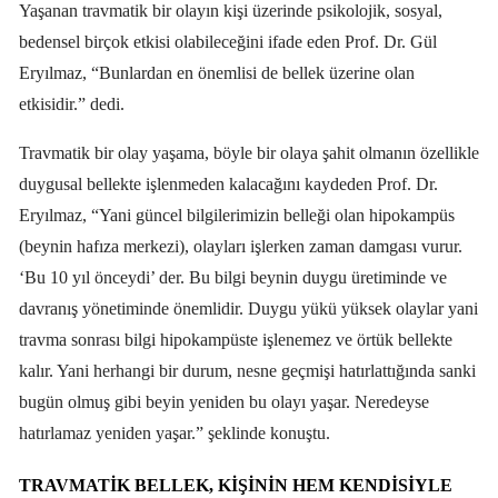
Yaşanan travmatik bir olayın kişi üzerinde psikolojik, sosyal,
bedensel birçok etkisi olabileceğini ifade eden Prof. Dr. Gül
Eryılmaz, “Bunlardan en önemlisi de bellek üzerine olan
etkisidir.” dedi.
Travmatik bir olay yaşama, böyle bir olaya şahit olmanın özellikle
duygusal bellekte işlenmeden kalacağını kaydeden Prof. Dr.
Eryılmaz, “Yani güncel bilgilerimizin belleği olan hipokampüs
(beynin hafıza merkezi), olayları işlerken zaman damgası vurur.
‘Bu 10 yıl önceydi’ der. Bu bilgi beynin duygu üretiminde ve
davranış yönetiminde önemlidir. Duygu yükü yüksek olaylar yani
travma sonrası bilgi hipokampüste işlenemez ve örtük bellekte
kalır. Yani herhangi bir durum, nesne geçmişi hatırlattığında sanki
bugün olmuş gibi beyin yeniden bu olayı yaşar. Neredeyse
hatırlamaz yeniden yaşar.” şeklinde konuştu.
TRAVMATIK BELLEK, KIŞININ HEM KENDISIYLE