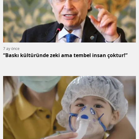
7 ay önce
“Baskı kültüründe zeki ama tembel insan çoktur!”