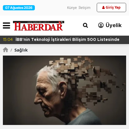
Giriş Yap
Künye
İletişim
07 Ağustos 2026
Üyelik
12:02
Avcılar Belediyesi'ne Operasyon
/
Sağlık