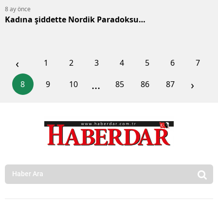
8 ay önce
Kadına şiddette Nordik Paradoksu…
‹
1
2
3
4
5
6
7
...
›
8
9
10
85
86
87