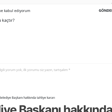
GÖNDE
e kabul ediyorum
 kaçtır?
 ilgili yorum yok, ilk yorumu siz yazın, tartışalım *
Belediye Başkanı hakkında tahliye kararı
iye Başkanı hakkında