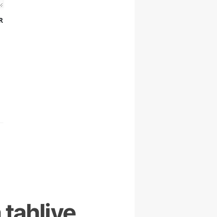
R
 tahliye