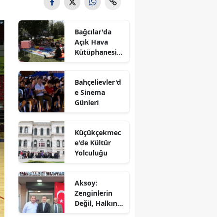
Bağcılar'da
Açık Hava
Kütüphanesi'n
e Yoğun İlgi
Bahçelievler'd
e Sinema
Günleri
Küçükçekmec
e'de Kültür
Yolculuğu
Aksoy:
Zenginlerin
Değil, Halkın
Dediği Olacak!