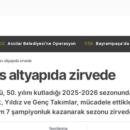
:02
Avcılar Belediyesi'ne Operasyon
11:59
Bayrampaşa'da K
Denetimi
es altyapıda zirvede
s altyapıda zirvede
, 50. yılını kutladığı 2025-2026 sezonunda 
k, Yıldız ve Genç Takımlar, mücadele ettikl
am 7 şampiyonluk kazanarak sezonu zirved
Yayınlanma