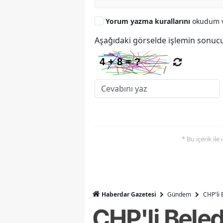
Yorum yazma kurallarını
okudum v
Aşağıdaki görselde işlemin sonucu
* Bu içerik ile
Haberdar Gazetesi
Gündem
CHP'li 
CHP'li Beled