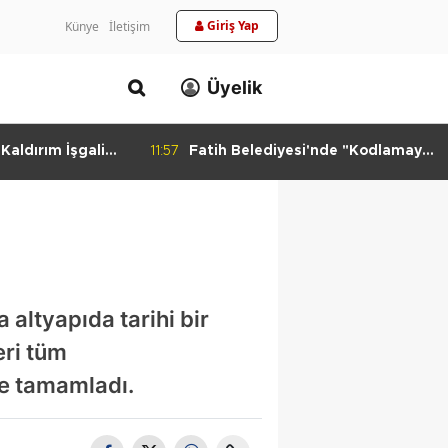
Giriş Yap
Künye
İletişim
Üyelik
aldırım İşgali
11:57
Fatih Belediyesi'nde "Kodlamaya
Yolculuk" Atölyesi
altyapıda tarihi bir
eri tüm
e tamamladı.