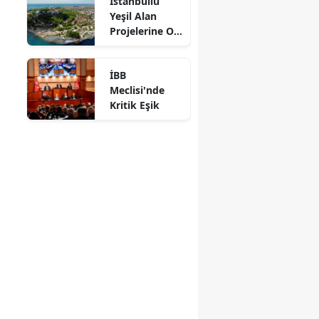
İstanbullu
Eğitim Desteği
Yeşil Alan
Projelerine Oy
Verdi
İBB
Meclisi'nde
Kritik Eşik