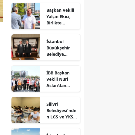
Başkan Vekili
Yalçın Ekici,
Birlikte
Dayanışma
Marketi'nde
İstanbul
İncelemelerde
Büyükşehir
Bulundu
Belediye
Başkan Vekili
Nuri Aslan’dan
İBB Başkan
Silivri
Vekili Nuri
Belediyesine
Aslan’dan
Ziyaret
Silivri’de
Devam Eden
Silivri
Çalışmalara
Belediyesi'nde
Yakın Takip
n LGS ve YKS
a
Adaylarına
Ücretsiz