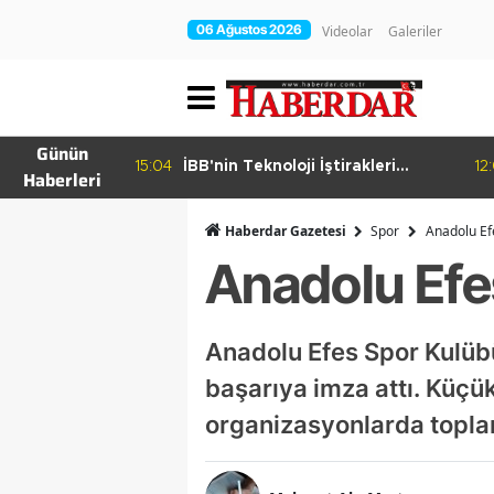
06 Ağustos 2026
Videolar
Galeriler
Günün
15:04
İBB'nin Teknoloji İştirakleri
12
Haberleri
hur Bamyası
Bilişim 500 Listesinde
şuyor
Haberdar Gazetesi
Spor
Anadolu Ef
Anadolu Efe
Anadolu Efes Spor Kulübü
başarıya imza attı. Küçü
organizasyonlarda topl