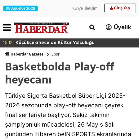
Giriş Yap
Künye
İletişim
06 Ağustos 2026
Üyelik
16:12
Küçükçekmece'de Kültür Yolculuğu
Haberdar Gazetesi
Spor
Basketbolda Play-off
heyecanı
Türkiye Sigorta Basketbol Süper Ligi 2025-
2026 sezonunda play-off heyecanı çeyrek
final serileriyle başlıyor. Sekiz takımın
şampiyonluk mücadelesi, 26 Mayıs Salı
gününden itibaren beIN SPORTS ekranlarında