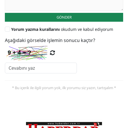
GÖNDER
Yorum yazma kurallarını
okudum ve kabul ediyorum
Aşağıdaki görselde işlemin sonucu kaçtır?
* Bu içerik ile ilgili yorum yok, ilk yorumu siz yazın, tartışalım *