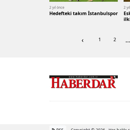
2 yıl önce
2 yı
Hedefteki takım İstanbulspor
Es
ilk
‹
..
1
2
RSS
Copyright © 2026 . Her hakkı sa