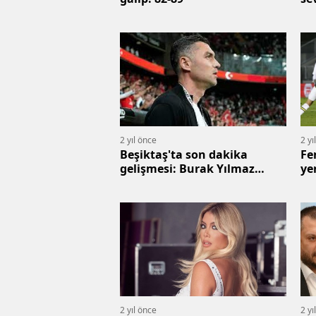
2 yıl önce
2 yı
Beşiktaş'ta son dakika
Fe
gelişmesi: Burak Yılmaz
ye
görevi bıraktı
da
da
2 yıl önce
2 yı