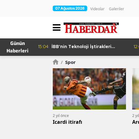
07 Ağustos 2026
Videolar
Galeriler
Günün
15:04
İBB'nin Teknoloji İştirakleri
12
Haberleri
hur Bamyası
Bilişim 500 Listesinde
şuyor
/
Spor
2 yıl önce
2 yı
Icardi itirafı
Ar