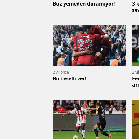
Buz yemeden duramıyor!
3 
se
2 yıl önce
2 yı
Bir teselli ver!
Fe
ar