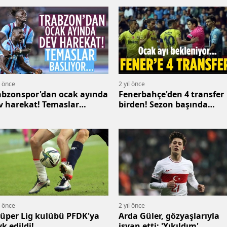
l önce
2 yıl önce
abzonspor'dan ocak ayında
Fenerbahçe'den 4 transfer
v harekat! Temaslar
birden! Sezon başında
lıyor...
gelenler dahi gidiyor
l önce
2 yıl önce
Süper Lig kulübü PFDK'ya
Arda Güler, gözyaşlarıyla
vk edildi!
isyan etti: 'Yıkıldım'