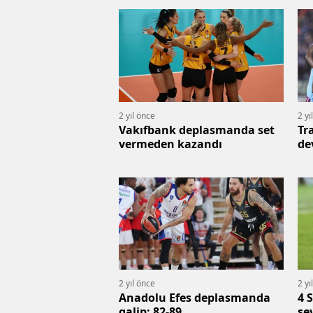
2 yıl önce
2 yı
Vakıfbank deplasmanda set
Tr
vermeden kazandı
de
baş
2 yıl önce
2 yı
Anadolu Efes deplasmanda
4 
galip: 82-89
se