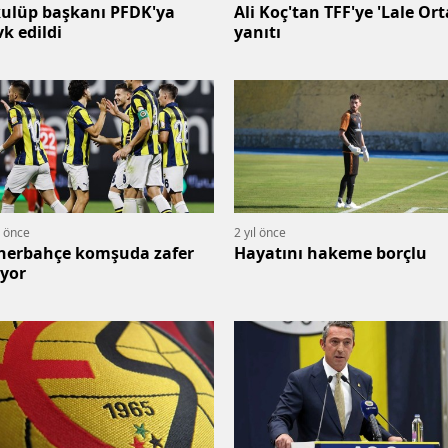
kulüp başkanı PFDK'ya
Ali Koç'tan TFF'ye 'Lale Ort
vk edildi
yanıtı
l önce
2 yıl önce
nerbahçe komşuda zafer
Hayatını hakeme borçlu
ıyor