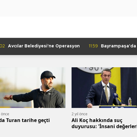
:02
Avcılar Belediyesi'ne Operasyon
11:59
Bayrampaşa'da K
Denetimi
l önce
2 yıl önce
da Turan tarihe geçti
Ali Koç hakkında suç
duyurusu: 'İnsani değerler
hiçe saymıştır'