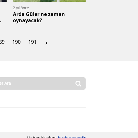
2 yıl önce
Arda Güler ne zaman
oynayacak?
›
89
190
191
Haber Yazılımı