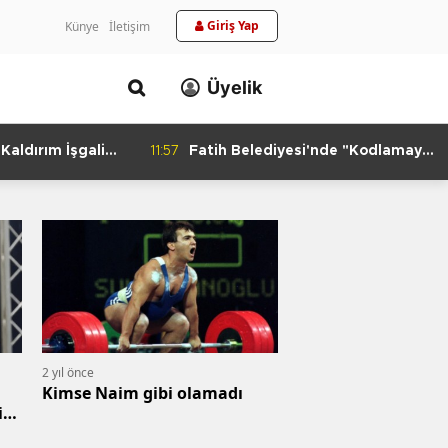
Giriş Yap
Künye
İletişim
Üyelik
aldırım İşgali
11:57
Fatih Belediyesi'nde "Kodlamaya
Yolculuk" Atölyesi
2 yıl önce
Kimse Naim gibi olamadı
i