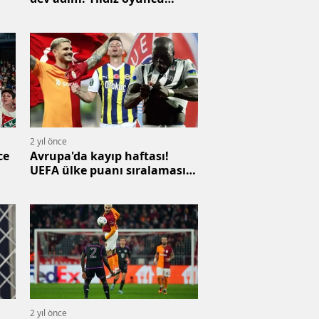
gelecek, 2 futbolcu gidecek
2 yıl önce
ce
Avrupa'da kayıp haftası!
UEFA ülke puanı sıralaması
güncellendi
2 yıl önce