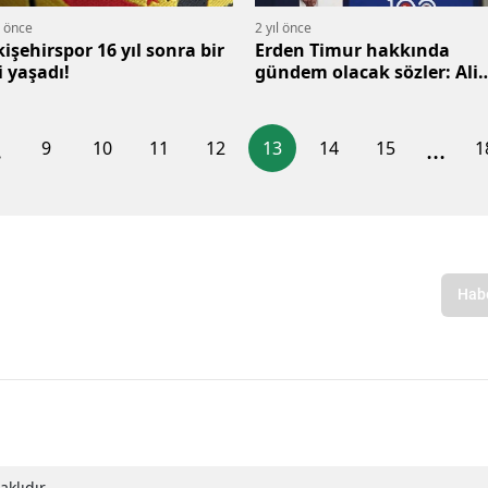
l önce
2 yıl önce
kişehirspor 16 yıl sonra bir
Erden Timur hakkında
i yaşadı!
gündem olacak sözler: Ali
Koç 'başkanlığını' ortaya
koydu
.
...
9
10
11
12
13
14
15
1
klıdır.