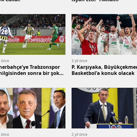
l önce
2 yıl önce
nerbahçe'ye Trabzonspor
P. Karşıyaka, Büyükçekme
nilgisinden sonra bir şok
Basketbol'a konuk olacak
ha: Konferans Ligi'nde de
ma dedi
l önce
2 yıl önce