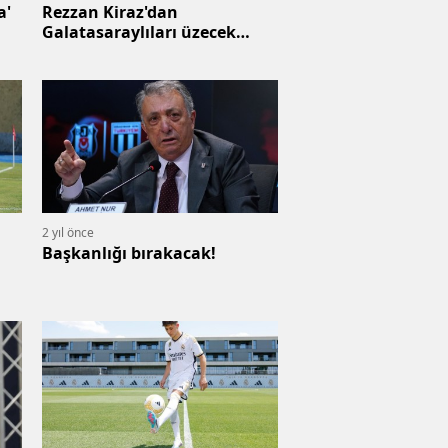
a'
Rezzan Kiraz'dan
Galatasaraylıları üzecek
kehanet: 'Her şey bu tarihten
sonra tersine gidecek'
2 yıl önce
Başkanlığı bırakacak!