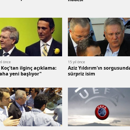
ıl önce
15 yıl önce
i Koç'tan ilginç açıklama:
Aziz Yıldırım'ın sorgusund
aha yeni başlıyor"
sürpriz isim