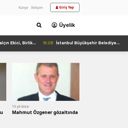
Giriş Yap
Künye
İletişim
Üyelik
lçın Ekici, Birlikte
16:08
İstanbul Büyükşehir Belediye
keti'nde
Başkan Vekili Nuri Aslan’dan
Bulundu
Silivri Belediyesine Ziyaret
15 yıl önce
su
Mahmut Özgener gözaltında