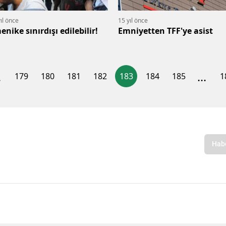
ıl önce
15 yıl önce
enike sınırdışı edilebilir!
Emniyetten TFF'ye asist
.
...
179
180
181
182
183
184
185
1