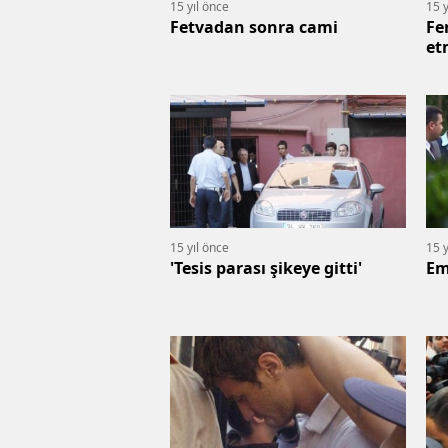
15 yıl önce
15 y
Fetvadan sonra cami
Fe
et
15 yıl önce
15 y
'Tesis parası şikeye gitti'
Em