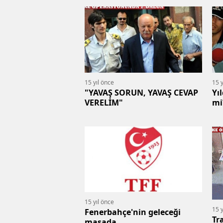
15 yıl önce
15 y
"YAVAŞ SORUN, YAVAŞ CEVAP
Yı
VERELİM"
mi
15 yıl önce
15 y
Fenerbahçe'nin geleceği
Tr
masada