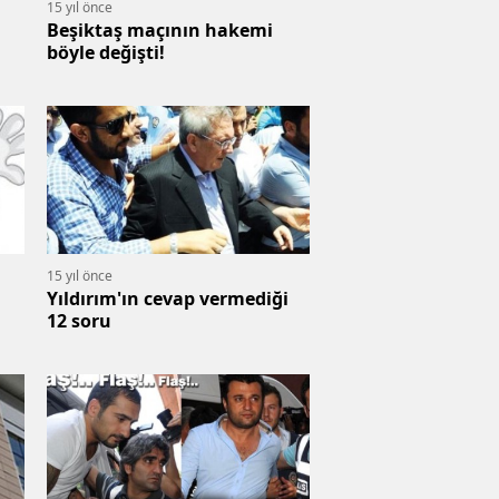
15 yıl önce
Beşiktaş maçının hakemi
böyle değişti!
15 yıl önce
Yıldırım'ın cevap vermediği
12 soru