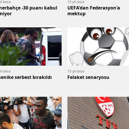
ıl önce
15 yıl önce
nerbahçe -30 puanı kabul
UEFA'dan Federasyon'a
miyor
mektup
ıl önce
15 yıl önce
enike serbest bırakıldı
Felaket senaryosu