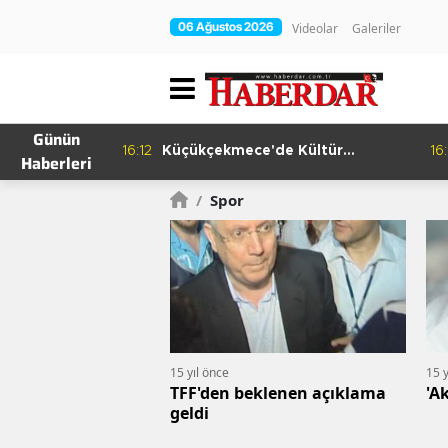
06 Ağustos 2026
Videolar
Galeriler
Günün
ema Günleri
16:12
Küçükçekmece'de Kültür
16:
Haberleri
Yolculuğu
/
Spor
15 yıl önce
15 y
TFF'den beklenen açıklama
'A
geldi