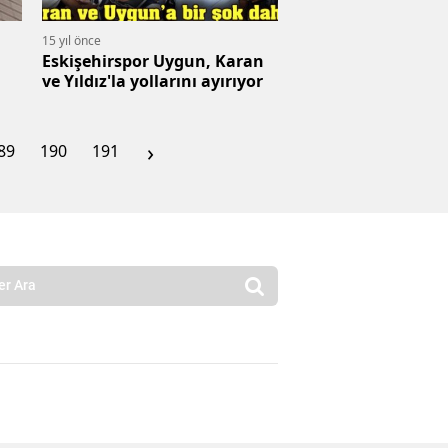
15 yıl önce
Eskişehirspor Uygun, Karan
ve Yıldız'la yollarını ayırıyor
›
89
190
191