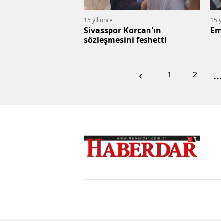
15 yıl önce
15 y
Sivasspor Korcan'ın
Em
sözleşmesini feshetti
‹
..
1
2