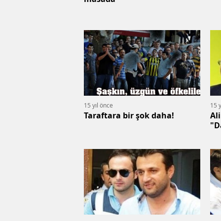
15 yıl önce
15 y
Taraftara bir şok daha!
Al
"D