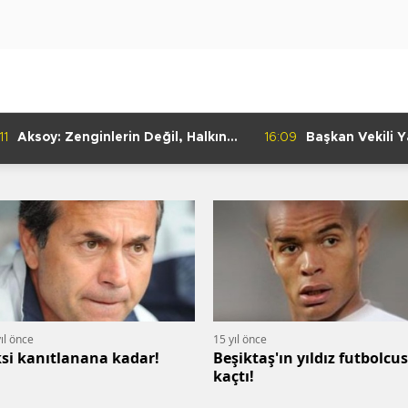
11
Aksoy: Zenginlerin Değil, Halkın
16:09
Başkan Vekili Ya
Dediği Olacak!
Dayanışma Mar
İncelemelerde 
ıl önce
15 yıl önce
ksi kanıtlanana kadar!
Beşiktaş'ın yıldız futbolcu
kaçtı!