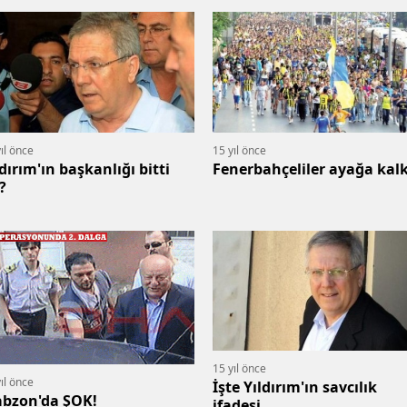
ıl önce
15 yıl önce
ldırım'ın başkanlığı bitti
Fenerbahçeliler ayağa kalk
?
15 yıl önce
ıl önce
İşte Yıldırım'ın savcılık
abzon'da ŞOK!
ifadesi