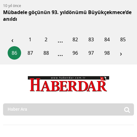
10 yıl önce
Mübadele göçünün 93. yıldönümü Büyükçekmece’de
anıldı
‹
...
1
2
82
83
84
85
...
›
86
87
88
96
97
98