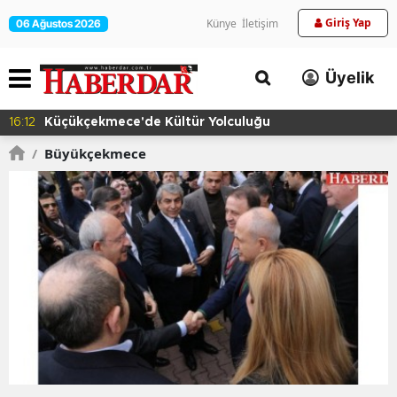
Giriş Yap
Künye
İletişim
06 Ağustos 2026
Üyelik
16:09
Başkan Vekili Yalçın Ekici, Birlikte Dayanışma
Marketi'nde İncelemelerde Bulundu
/
Büyükçekmece